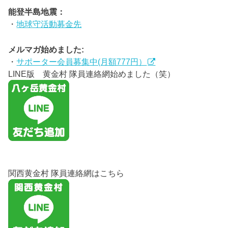
能登半島地震：
・
地球守活動募金先
メルマガ始めました:
・
サポーター会員募集中(月額777円）
LINE版 黄金村 隊員連絡網始めました（笑）
関西黄金村 隊員連絡網はこちら