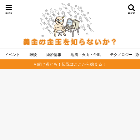
menu
search
イベント
雑談
経済情報
地震・火山・台風
テクノロジー
続け者ども！伝説はここから始まる！