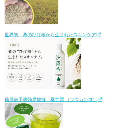
世界初 桑のひげ根から生まれたスキンケア
糖尿病予防効果抜群 桑甘露 （ソウカンロ）