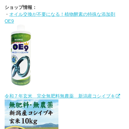
ショップ情報：
・
オイル交換が不要になる！植物酵素の特殊な添加剤
OE9
令和７年玄米 完全無肥料無農薬 新潟産コシイブキ