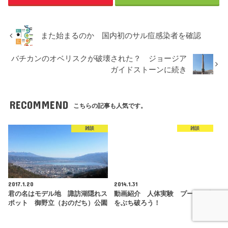
また始まるのか 国内初のサル痘感染者を確認
バチカンのオベリスクが破壊された？ ジョージア
ガイドストーンに続き
RECOMMEND
こちらの記事も人気です。
雑談
雑談
2017.1.20
2014.1.31
君の名はモデル地 諏訪湖隠れス
動画紹介 人体実験 プールの氷
ポット 御野立（おのだち）公園
をぶち破ろう！