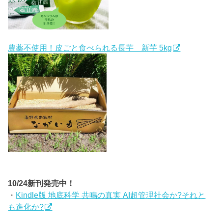
農薬不使用！皮ごと食べられる長芋 新芋 5kg
10/24新刊発売中！
・
Kindle版 地底科学 共鳴の真実 AI超管理社会か?それと
も進化か?