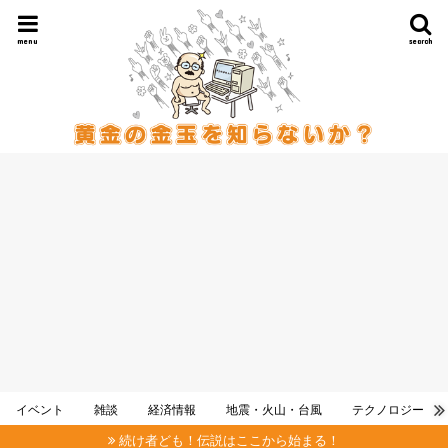
menu
search
イベント
雑談
経済情報
地震・火山・台風
テクノロジー
続け者ども！伝説はここから始まる！