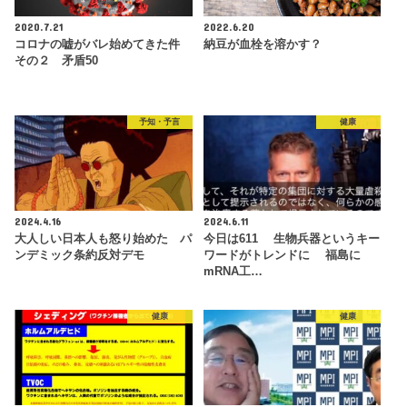
2020.7.21
2022.6.20
コロナの嘘がバレ始めてきた件
納豆が血栓を溶かす？
その２ 矛盾50
予知・予言
健康
2024.4.16
2024.6.11
大人しい日本人も怒り始めた パ
今日は611 生物兵器というキー
ンデミック条約反対デモ
ワードがトレンドに 福島に
mRNA工…
健康
健康