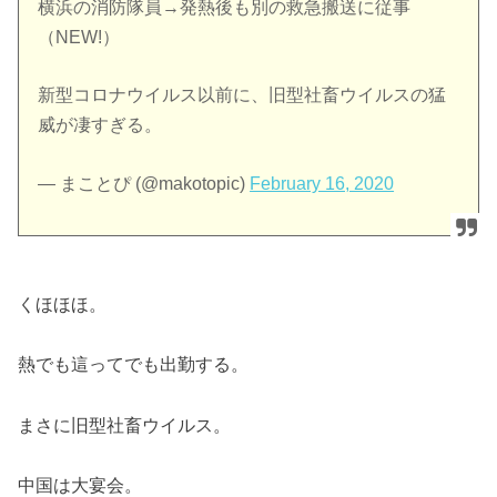
横浜の消防隊員→発熱後も別の救急搬送に従事
（NEW!）
新型コロナウイルス以前に、旧型社畜ウイルスの猛
威が凄すぎる。
— まことぴ (@makotopic)
February 16, 2020
くほほほ。
熱でも這ってでも出勤する。
まさに旧型社畜ウイルス。
中国は大宴会。