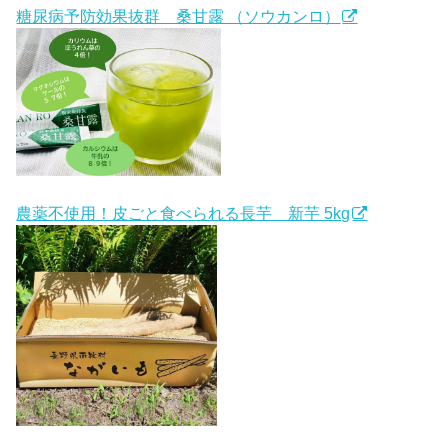
糖尿病予防効果抜群 桑甘露 （ソウカンロ）
農薬不使用！皮ごと食べられる長芋 新芋 5kg