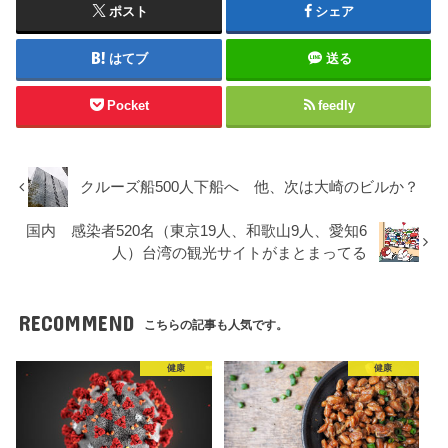
ポスト
シェア
はてブ
送る
Pocket
feedly
クルーズ船500人下船へ 他、次は大崎のビルか？
国内 感染者520名（東京19人、和歌山9人、愛知6
人）台湾の観光サイトがまとまってる
RECOMMEND
こちらの記事も人気です。
健康
健康