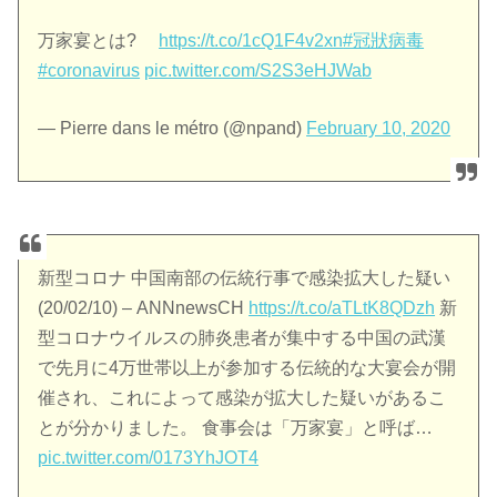
万家宴とは?
https://t.co/1cQ1F4v2xn
#冠狀病毒
#coronavirus
pic.twitter.com/S2S3eHJWab
— Pierre dans le métro (@npand)
February 10, 2020
新型コロナ 中国南部の伝統行事で感染拡大した疑い
(20/02/10) – ANNnewsCH
https://t.co/aTLtK8QDzh
新
型コロナウイルスの肺炎患者が集中する中国の武漢
で先月に4万世帯以上が参加する伝統的な大宴会が開
催され、これによって感染が拡大した疑いがあるこ
とが分かりました。 食事会は「万家宴」と呼ば…
pic.twitter.com/0173YhJOT4