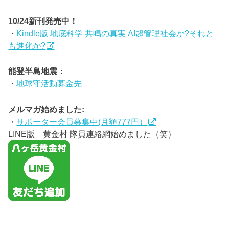
10/24新刊発売中！
・
Kindle版 地底科学 共鳴の真実 AI超管理社会か?それと
も進化か?
能登半島地震：
・
地球守活動募金先
メルマガ始めました:
・
サポーター会員募集中(月額777円）
LINE版 黄金村 隊員連絡網始めました（笑）