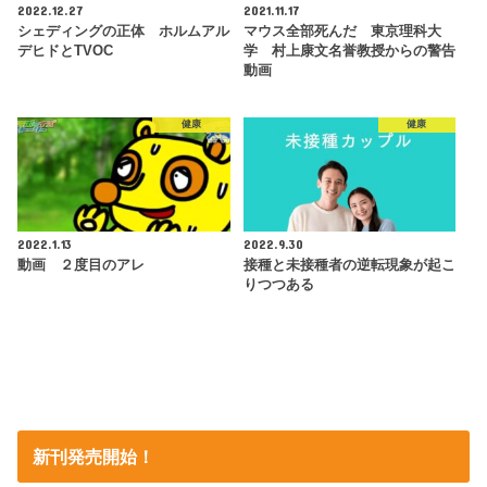
2022.12.27
2021.11.17
シェディングの正体 ホルムアル
マウス全部死んだ 東京理科大
デヒドとTVOC
学 村上康文名誉教授からの警告
動画
健康
健康
2022.1.13
2022.9.30
動画 ２度目のアレ
接種と未接種者の逆転現象が起こ
りつつある
新刊発売開始！