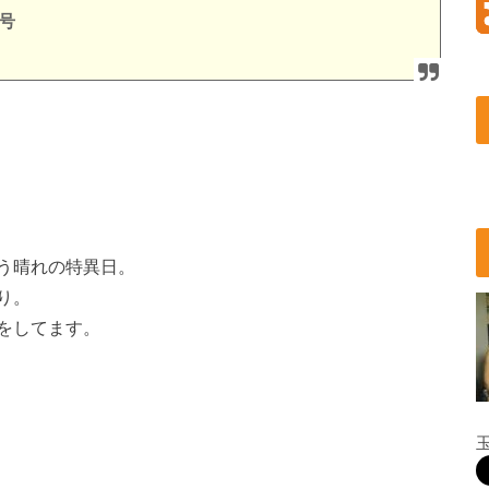
号
う晴れの特異日。
り。
をしてます。