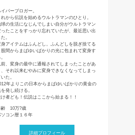
ハイパーブロガー。
これから伝説を始めるウルトラマンのひとり。
地球の生活になじんでしまい自分がウルトラマン
だったことをすっかり忘れていたが、最近思い出
した。
変身アイテムはふんどし。ふんどしを脱ぎ捨てる
と股間からまばゆいばかりの光に包まれて変身す
る。
以前、変身の最中に通報されてしまったことがあ
り、それ以来むやみに変身できなくなってしまっ
ていた。
2012年よりこの日本からまばゆいばかりの黄金の
光を発し続ける。
続け者ども！伝説はここから始まる！！
年齢 10万?歳
パソコン暦１６年
詳細プロフィール