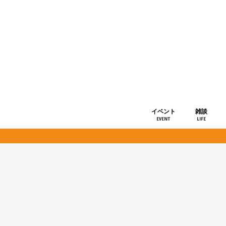
イベント
雑談
EVENT
LIFE
ショップ情
お知らせ