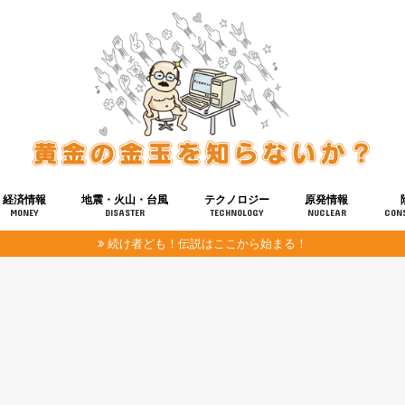
経済情報
地震・火山・台風
テクノロジー
原発情報
MONEY
DISASTER
TECHNOLOGY
NUCLEAR
CON
続け者ども！伝説はここから始まる！
報
健康
宇宙
奴ら
予知
洗脳