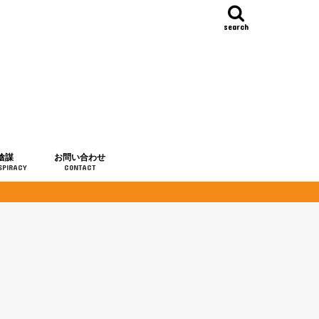
search
陰謀
お問い合わせ
SPIRACY
CONTACT
の歴史
・予言
メディア