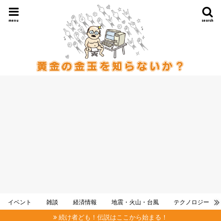
menu
search
イベント
雑談
経済情報
地震・火山・台風
テクノロジー
続け者ども！伝説はここから始まる！