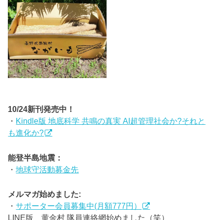
10/24新刊発売中！
・
Kindle版 地底科学 共鳴の真実 AI超管理社会か?それと
も進化か?
能登半島地震：
・
地球守活動募金先
メルマガ始めました:
・
サポーター会員募集中(月額777円）
LINE版 黄金村 隊員連絡網始めました（笑）