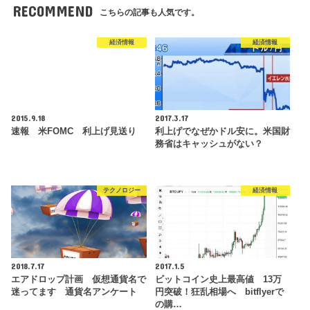
RECOMMEND
こちらの記事も人気です。
経済情報
経済情報
2015.9.18
2017.3.17
速報 米FOMC 利上げ見送り
利上げでなぜかドル安に。米国財
務省はキャッシュがない？
テクノロジー
経済情報
2018.7.17
2017.1.5
エアドロップ計画 仮想通貨名で
ビットコイン史上最高値 13万
迷ってます 通貨名アンケート
円突破！狂乱相場へ bitflyerで
の購…