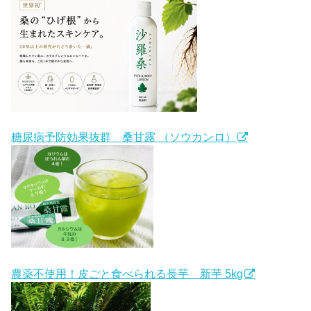
糖尿病予防効果抜群 桑甘露 （ソウカンロ）
農薬不使用！皮ごと食べられる長芋 新芋 5kg