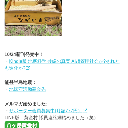
10/24新刊発売中！
・
Kindle版 地底科学 共鳴の真実 AI超管理社会か?それと
も進化か?
能登半島地震：
・
地球守活動募金先
メルマガ始めました:
・
サポーター会員募集中(月額777円）
LINE版 黄金村 隊員連絡網始めました（笑）