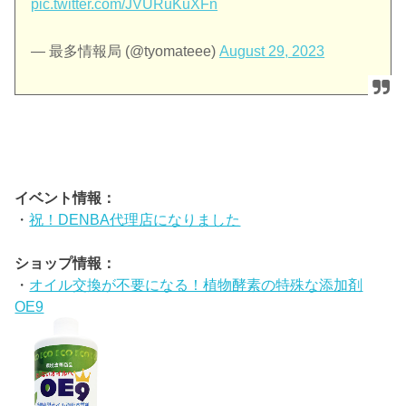
pic.twitter.com/JVURuKuXFn
— 最多情報局 (@tyomateee)
August 29, 2023
イベント情報：
・
祝！DENBA代理店になりました
ショップ情報：
・
オイル交換が不要になる！植物酵素の特殊な添加剤
OE9