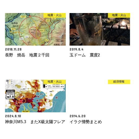
地震・火山
地震・火山
2018.11.28
2019.8.4
長野 焼岳 地震２千回
玉ドーム 震度2
地震・火山
経済情報
2024.8.10
2014.6.20
神奈川M5.3 またX級太陽フレア
イラク情勢まとめ