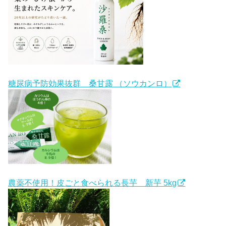
糖尿病予防効果抜群 桑甘露 （ソウカンロ）
農薬不使用！皮ごと食べられる長芋 新芋 5kg