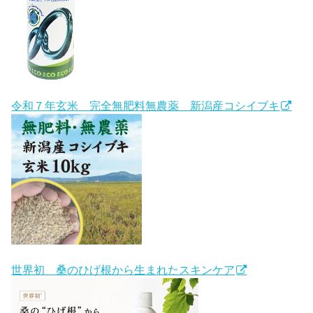
令和７年玄米 完全無肥料無農薬 新潟産コシイブキ
世界初 桑のひげ根から生まれたスキンケア