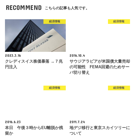
RECOMMEND
こちらの記事も人気です。
経済情報
経済情報
2023.3.16
2016.10.4
クレディスイス株価暴落 →７兆
サウジアラビアが米国債大量売却
円注入
の可能性 FEMA回避のためサー
バ切り替え
経済情報
経済情報
2016.6.23
2011.7.24
本日 午後３時からEU離脱か残
地デジ移行と東京スカイツリーに
留か
ついて