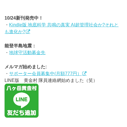
10/24新刊発売中！
・
Kindle版 地底科学 共鳴の真実 AI超管理社会か?それと
も進化か?
能登半島地震：
・
地球守活動募金先
メルマガ始めました:
・
サポーター会員募集中(月額777円）
LINE版 黄金村 隊員連絡網始めました（笑）