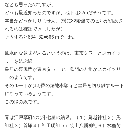
なとも思ったのですが。
どうも最近知ったのですが、地下は32mだそうです。
本当かどうかしりません。(横に32階建てのビルが併設さ
れるのは確認できましたが）
そうすると634+32=666 mですね。
風水的な意味があるというのは、東京タワーとスカイツ
リーを結ぶ線。
皇居の裏鬼門が東京タワーで、鬼門の方角がスカイツリ
ーのようです。
そのルートが(12)番の築地本願寺と皇居を切り離すルート
になっているようです。
この緑の線です。
青は江戸幕府の北斗七星の結界。（１）鳥越神社２）兜
神社３）首塚４）神田明神５）筑土八幡神社６）水稲荷