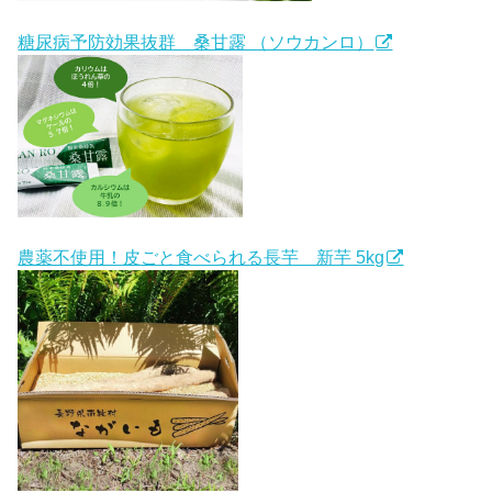
糖尿病予防効果抜群 桑甘露 （ソウカンロ）
農薬不使用！皮ごと食べられる長芋 新芋 5kg