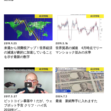
経済情報
経済情報
2019.9.25
2019.5.16
来週から消費税アップ！世界経済
世界貿易の減速 4月時点でリー
の減速が劇的に加速していること
マンショック並みの水準
を示す最新の数字
経済情報
経済情報
2017.5.27
2024.7.3
ビットコイン暴落中！だが、ウェ
最速 新紙幣手に入れますた
ブボット予言 クリフ・ハイ氏
2018年ビ…