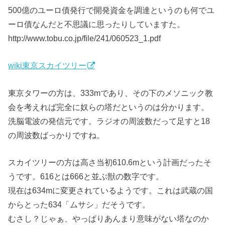
500億のユーロ債発行で開発資金を調達というのも何でユ
ーロ債なんだと不思議に思ったりしていますた。
http://www.tobu.co.jp/file/241/060523_1.pdf
wiki東京スカイツリー
東京タワーの方は、333mであり、その下のメソニック教
会を考えれば完全に奴らの塔だというのは分かります。
洗脳電波の発信元です。ラジオの周波数だって足すと18
の周波数ばっかりですね。
スカイツリーの方は高さ当初610.6mという計画だったそ
うです。616とは666と並ぶ獣の数字です。
現在は634mに変更されているようです。これは武蔵の国
からとった634「ムサシ」だそうです。
むさし？じゃぁ、やっぱりあんまり意味がない塔なのか