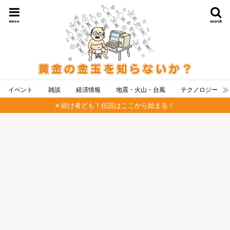
menu
search
イベント
雑談
経済情報
地震・火山・台風
テクノロジー
続け者ども！伝説はここから始まる！