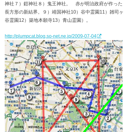
神社７）鎧神社８）鬼王神社。 赤が明治政府が作った
長方形の新結界。９）靖国神社10）谷中霊園11）雑司ヶ
谷霊園12）築地本願寺13）青山霊園）。
http://plumpcat.blog.so-net.ne.jp/2009-07-04