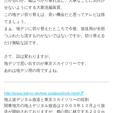
たがるのか。嘘ばっかり垂れ流し、大事なことに気付か
せないようにする大衆洗脳装置。
この地デジ切り替えは、良い機会だと思ってテレビは捨
てましょう。
まぁ、地デジに切り替えたところで今後、放送局が全部
つぶれたら流すものがないではないですか。切り替える
だけ無駄な話です。
さて、話は変わりますが。
地デジで思い出すのが東京スカイツリーです。
あれは地デジ用の塔ですよね。
http://www.tokyo-skytree.jp/about/role.html
地上波デジタル放送と東京スカイツリーの役割
関東地方の地上デジタル放送は２００３年１２月より放
送が開始されておりますが、都心部に林立する２００ｍ