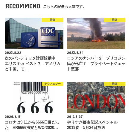
RECOMMEND
こちらの記事も人気です。
陰謀
陰謀
2023.8.22
2023.8.24
次のパンデミック計画始動中
ロシアのナンバー２ プリコジン
エリス？or ペスト？ アメリカ
氏が死亡？ プライベートジェッ
と中国、モ…
ト墜落
テクノロジー
陰謀
2020.6.17
2019.5.27
コロナは9.11から6666日目だっ
やりすぎ都市伝説スペシャル
た HR6666法案とWO/2020…
2019春 5月24日放送