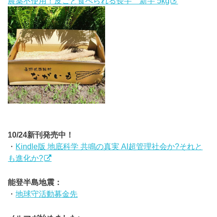
農薬不使用！皮ごと食べられる長芋 新芋 5kg
10/24新刊発売中！
・
Kindle版 地底科学 共鳴の真実 AI超管理社会か?それと
も進化か?
能登半島地震：
・
地球守活動募金先