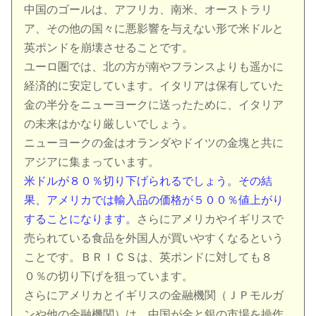
中国のゴールは、アフリカ、南米、オーストラリ
ア、その他の国々に悪影響を与えない形で米ドルと
英ポンドを崩壊させることです。
ユーロ圏では、北の方が南やフランスよりも遥かに
経済的に安定しています。イタリアは保有していた
金の半分をニューヨークに送ったために、イタリア
の未来はかなり厳しいでしょう。
ニューヨークの金はオランダやドイツの金塊と共に
アジアに集まっています。
米ドルが８０％切り下げられるでしょう。その結
果、アメリカでは輸入品の価格が５００％値上がり
することになります。
さらにアメリカやイギリスで
売られている食品を外国人が買いやすくなるという
ことです。ＢＲＩＣＳは、英ポンドに対しても８
０％の切り下げを狙っています。
さらにアメリカとイギリスの金融機関（ＪＰモルガ
ンや他の金融機関）は、中国が金と銀の市場を操作