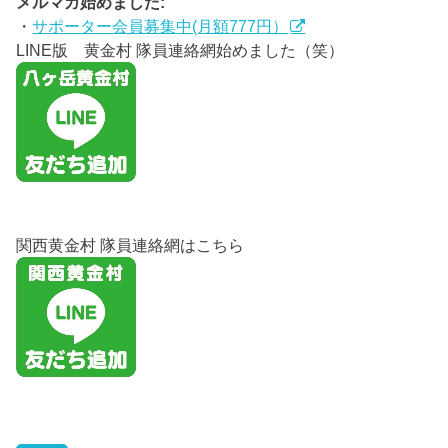
メルマガ始めました:
・
サポーター会員募集中(月額777円）
LINE版 黄金村 隊員連絡網始めました（笑）
関西黄金村 隊員連絡網はこちら