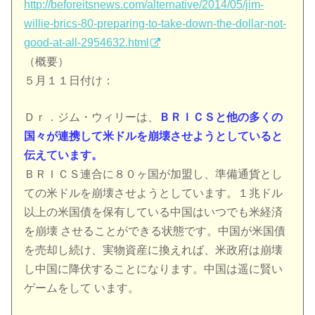
http://beforeitsnews.com/alternative/2014/05/jim-
willie-brics-80-preparing-to-take-down-the-dollar-not-
good-at-all-2954632.html
（概要）
５月１１日付け：
Ｄｒ．ジム・ウィリーは、
ＢＲＩＣＳと他の多くの
国々が連携して米ドルを崩壊させようとしていると
伝えています。
ＢＲＩＣＳ連合に８０ヶ国が加盟し、準備通貨とし
ての米ドルを崩壊させようとしています。１兆ドル
以上の米国債を保有している中国はいつでも米経済
を崩壊 させることができる状態です。中国が米国債
を売却し続け、実物資産に換えれば、米政府は崩壊
し中国に降伏することになります。中国は遥に賢い
ゲームをして います。