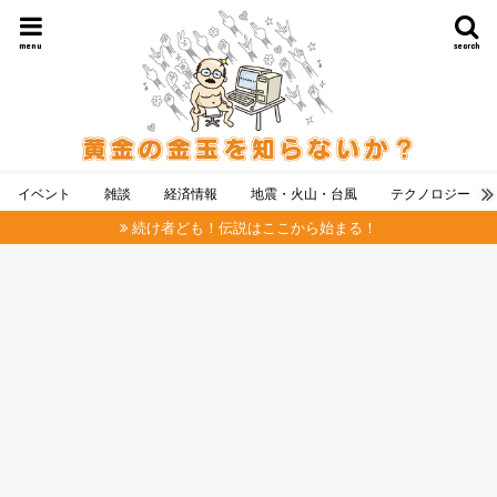
menu
search
イベント
雑談
経済情報
地震・火山・台風
テクノロジー
続け者ども！伝説はここから始まる！