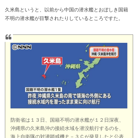
久米島というと、以前から中国の潜水艦とおぼしき国籍
不明の潜水艦が目撃されたりしているところですた。
防衛省は１３日、国籍不明の潜水艦が１２日深夜、
沖縄県の久米島沖の接続水域を潜没航行するのを、
海上自衛隊の対潜哨戒機Ｐ－３Ｃが発見したと公表