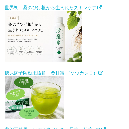
世界初 桑のひげ根から生まれたスキンケア
糖尿病予防効果抜群 桑甘露 （ソウカンロ）