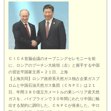
ＣＩＣＡ首脳会議のオープニングセレモニーを前
に、ロシアのプーチン大統領（左）と握手する中国
の習近平国家主席＝２１日、上海
【上海共同】ロシア政府系天然ガス独占企業ガスプ
ロムと中国石油天然ガス集団（ＣＮＰＣ）は２１
日、年間３８０億立方メートルの東シベリア産天然
ガスを、パイプラインで３０年間にわたり中国に輸
出する契約に調印した。ＣＮＰＣが発表した。中ロ