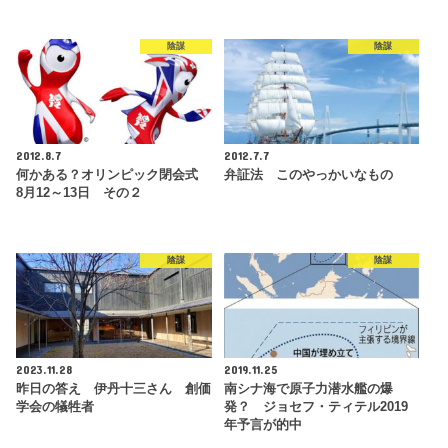
陰謀
陰謀
2012.8.7
2012.7.7
何かある？オリンピック閉会式
弁証法 このやっかいなもの
8月12～13日 その２
陰謀
陰謀
2023.11.28
2019.11.25
昨日の答え 伊丹十三さん 創価
南シナ海で原子力潜水艦の爆
学会の犠牲者
発？ ジョセフ・ティテル2019
年予言が的中