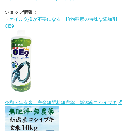
ショップ情報：
・
オイル交換が不要になる！植物酵素の特殊な添加剤
OE9
令和７年玄米 完全無肥料無農薬 新潟産コシイブキ