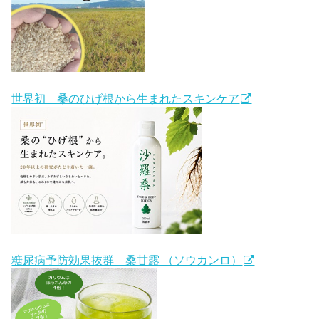
世界初 桑のひげ根から生まれたスキンケア
糖尿病予防効果抜群 桑甘露 （ソウカンロ）