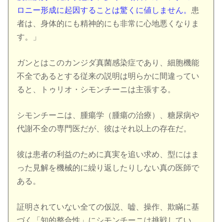
ロニー形成に起因することは驚くに値しません。
患
者は、身体的にも精神的にも非常に心地悪くなりま
す。」
ガンとはこのカンジダ真菌感染症であり、細胞機能
不全であるとする従来の説明は明らかに間違ってい
ると、トゥリオ・シモンチーニは主張する。
シモンチーニは、腫瘍学（腫瘍の治療）、糖尿病や
代謝不全の専門医だが、彼はそれ以上の存在だ。
彼は患者の利益のために真実を追い求め、型にはま
った見解を機械的に繰り返したりしない真の医師で
ある。
証明されていない全ての仮説、嘘、操作、欺瞞に基
づく「知的整合性」にシモンチーニは挑戦してい