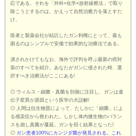
応である。それを「外科×化学×放射線療法」で取り
除こうとするのは、かえって自然治癒力を落とすだ
け。
医者と製薬会社が結託したガン利権にとって、最も
困るのはシンプルで安価で効果的な治療法である。
潰されかけてもなお、海外で評判を呼ぶ最新の癌対
策のすべてを紹介。あなたがガンに侵された時、選
択すべき治療法がここにある!
◎ ウィルス・細菌・真菌を別個に注目し、ガンは遺
伝子変異が原因という医学の大誤解!
◎ 人間は抗生物質によって、たしかに「細菌」によ
る感染症から救われた。しかし体内微生物のバラン
スを崩し真菌が蔓延。ガンを招く結果となった!
◎
ガン患者100%にカンジダ菌が発見される。これ