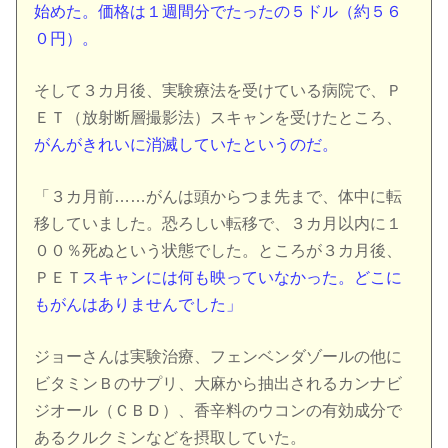
始めた。価格は１週間分でたったの５ドル（約５６
０円）。
そして３カ月後、実験療法を受けている病院で、Ｐ
ＥＴ（放射断層撮影法）スキャンを受けたところ、
がんがきれいに消滅していたというのだ。
「３カ月前……がんは頭からつま先まで、体中に転
移していました。恐ろしい転移で、３カ月以内に１
００％死ぬという状態でした。ところが３カ月後、
ＰＥＴ
スキャンには何も映っていなかった。どこに
もがんはありませんでした」
ジョーさんは実験治療、フェンベンダゾールの他に
ビタミンＢのサプリ、大麻から抽出されるカンナビ
ジオール（ＣＢＤ）、香辛料のウコンの有効成分で
あるクルクミンなどを摂取していた。