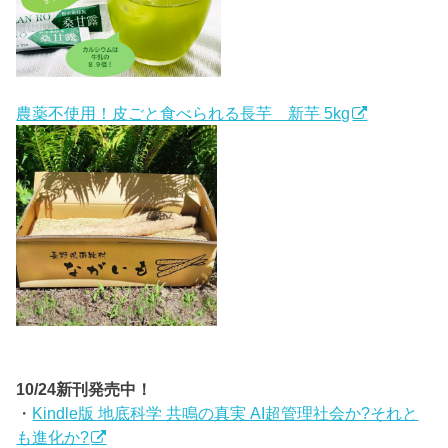
農薬不使用！皮ごと食べられる長芋 新芋 5kg
10/24新刊発売中！
・
Kindle版 地底科学 共鳴の真実 AI超管理社会か?それと
も進化か?