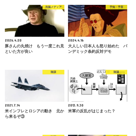
洗脳メディア
予知・予言
2026.4.20
2024.4.16
豚さんの丸焼け もう一度これ見
大人しい日本人も怒り始めた パ
といた方が良い
ンデミック条約反対デモ
陰謀
陰謀
2021.7.14
2013.9.30
米インフレとロシアの動き 北か
米軍の反乱がはじまった？
ら来るぞ③