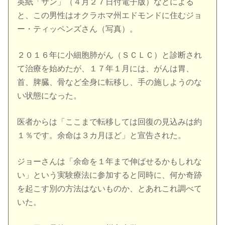
英紙「サン」（４月２７日付電子版）などによる
と、この男性はオクラホマ州エドモンドに住むジョ
ー・ティッペンズさん（写真）。
２０１６年に小細胞
肺がん
（ＳＣＬＣ）と診断され
て治療を始めたが、１７年１月には、がんは胃、
首、脾臓、骨など全身に転移し、手の施しようのな
い状態になった。
医者からは「ここまで転移しては回復の見込みは約
１％です。余命は３カ月ほど」と宣告された。
ジョーさんは「余命を１年まで伸ばせるかもしれな
い」という実験療法に参加すると同時に、何か奇跡
を起こす別の方法はないものか、とあれこれ調べて
いた。