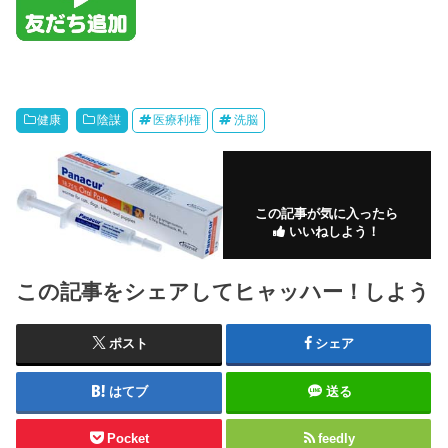
健康
陰謀
医療利権
洗脳
この記事が気に入ったら
いいねしよう！
この記事をシェアしてヒャッハー！しよう
ポスト
シェア
はてブ
送る
Pocket
feedly