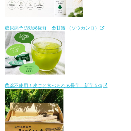
糖尿病予防効果抜群 桑甘露 （ソウカンロ）
農薬不使用！皮ごと食べられる長芋 新芋 5kg