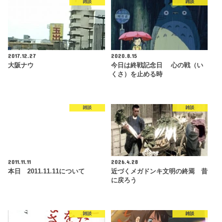
雑談
雑談
2017.12.27
2020.8.15
大阪ナウ
今日は終戦記念日 心の戦（い
くさ）を止める時
雑談
雑談
2011.11.11
2026.4.28
本日 2011.11.11について
近づくメガドンキ文明の終焉 昔
に戻ろう
雑談
雑談