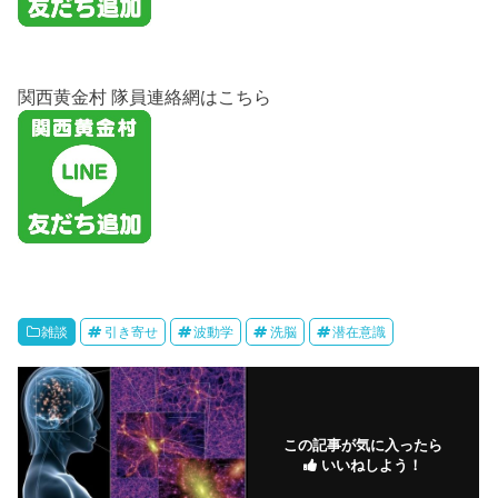
関西黄金村 隊員連絡網はこちら
雑談
引き寄せ
波動学
洗脳
潜在意識
この記事が気に入ったら
いいねしよう！