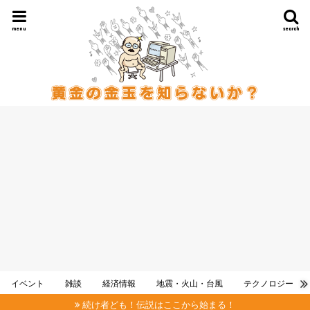
menu
search
イベント
雑談
経済情報
地震・火山・台風
テクノロジー
続け者ども！伝説はここから始まる！