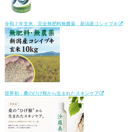
令和７年玄米 完全無肥料無農薬 新潟産コシイブキ
世界初 桑のひげ根から生まれたスキンケア