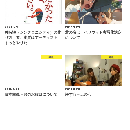
2021.3.9
2017.9.29
共時性（シンクロニシティ）の作
君の名は ハリウッド実写化決定
り方 皆、本質はアーティスト
について
ずっとやりた…
雑談
雑談
2014.6.24
2019.8.28
資本主義＝悪のお役目について
許す心＝天の心