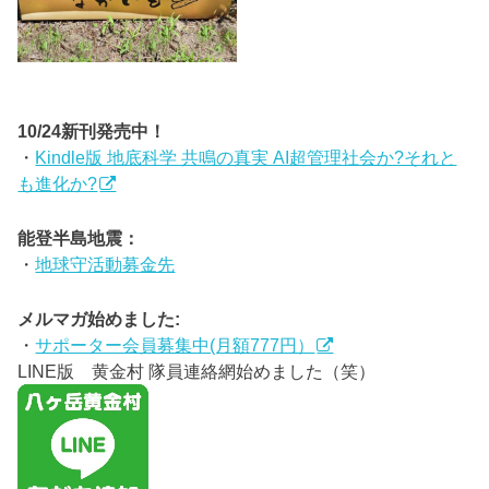
10/24新刊発売中！
・
Kindle版 地底科学 共鳴の真実 AI超管理社会か?それと
も進化か?
能登半島地震：
・
地球守活動募金先
メルマガ始めました:
・
サポーター会員募集中(月額777円）
LINE版 黄金村 隊員連絡網始めました（笑）