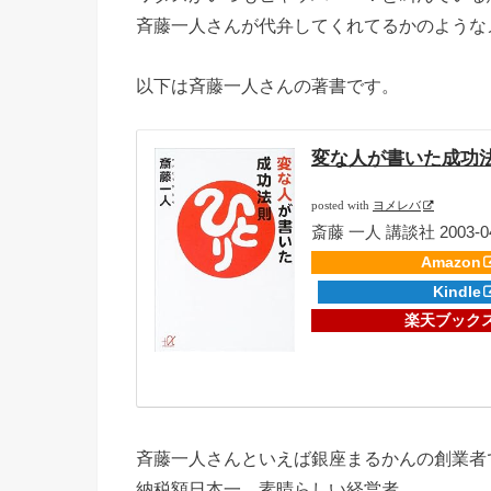
斉藤一人さんが代弁してくれてるかのような
以下は斉藤一人さんの著書です。
変な人が書いた成功法則
posted with
ヨメレバ
斎藤 一人 講談社 2003-04
Amazon
Kindle
楽天ブック
斉藤一人さんといえば銀座まるかんの創業者
納税額日本一、素晴らしい経営者。