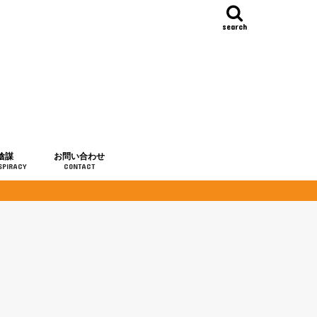
search
陰謀
お問い合わせ
SPIRACY
CONTACT
の歴史
・予言
メディア