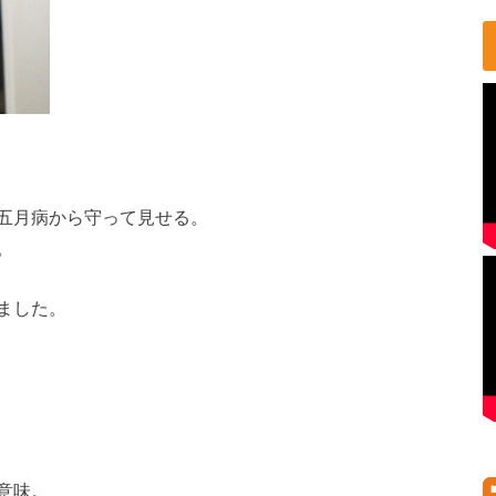
五月病から守って見せる。
。
ました。
意味。