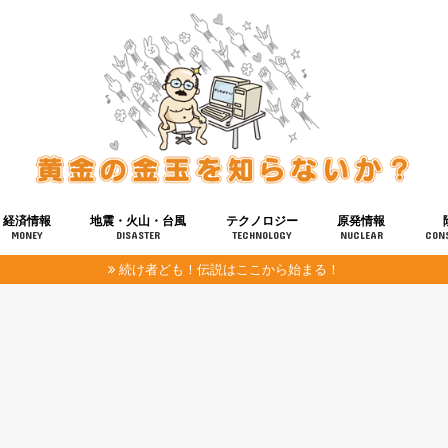
経済情報
地震・火山・台風
テクノロジー
原発情報
MONEY
DISASTER
TECHNOLOGY
NUCLEAR
CON
続け者ども！伝説はここから始まる！
報
健康
宇宙
奴ら
予知
洗脳