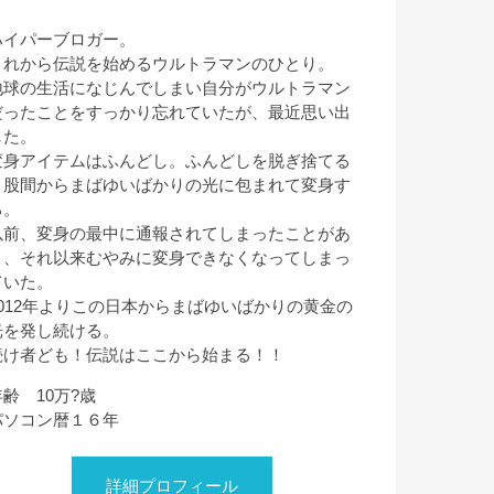
ハイパーブロガー。
これから伝説を始めるウルトラマンのひとり。
地球の生活になじんでしまい自分がウルトラマン
だったことをすっかり忘れていたが、最近思い出
した。
変身アイテムはふんどし。ふんどしを脱ぎ捨てる
と股間からまばゆいばかりの光に包まれて変身す
る。
以前、変身の最中に通報されてしまったことがあ
り、それ以来むやみに変身できなくなってしまっ
ていた。
2012年よりこの日本からまばゆいばかりの黄金の
光を発し続ける。
続け者ども！伝説はここから始まる！！
年齢 10万?歳
パソコン暦１６年
詳細プロフィール