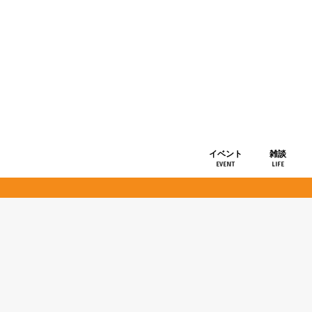
イベント
雑談
EVENT
LIFE
ショップ情
お知らせ