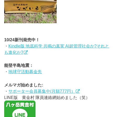
10/24新刊発売中！
・
Kindle版 地底科学 共鳴の真実 AI超管理社会か?それと
も進化か?
能登半島地震：
・
地球守活動募金先
メルマガ始めました:
・
サポーター会員募集中(月額777円）
LINE版 黄金村 隊員連絡網始めました（笑）