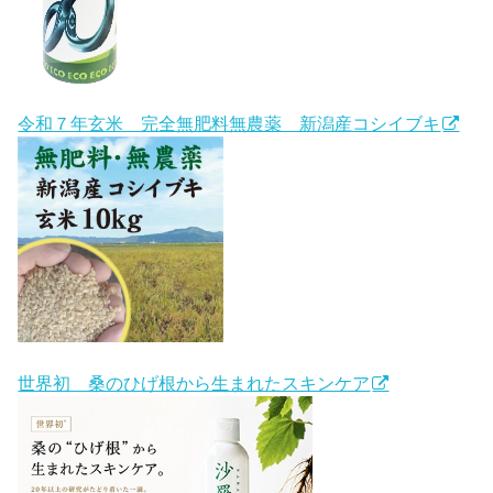
令和７年玄米 完全無肥料無農薬 新潟産コシイブキ
世界初 桑のひげ根から生まれたスキンケア