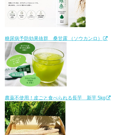
糖尿病予防効果抜群 桑甘露 （ソウカンロ）
農薬不使用！皮ごと食べられる長芋 新芋 5kg