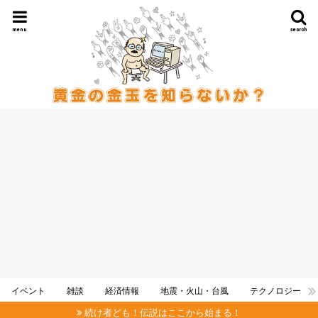
menu
search
イベント
雑談
経済情報
地震・火山・台風
テクノロジー
続け者ども！伝説はここから始まる！