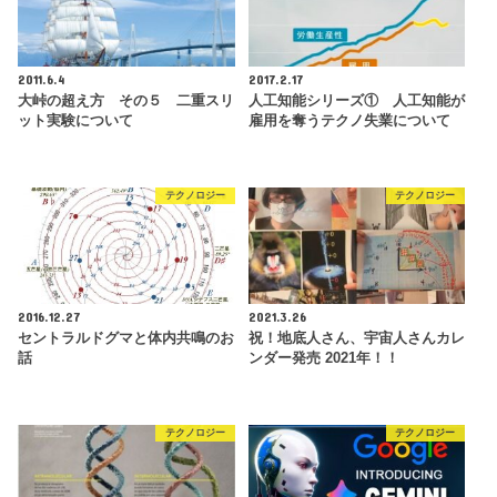
2011.6.4
2017.2.17
大峠の超え方 その５ 二重スリ
人工知能シリーズ① 人工知能が
ット実験について
雇用を奪うテクノ失業について
テクノロジー
テクノロジー
2016.12.27
2021.3.26
セントラルドグマと体内共鳴のお
祝！地底人さん、宇宙人さんカレ
話
ンダー発売 2021年！！
テクノロジー
テクノロジー