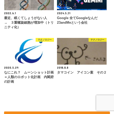
2022.6.1
2024.5.31
最近、眠くてしょうがない人
Google 全てGoogleなんだ
→ ３重螺旋細胞が増加中（トリ
23andMeという会社
ニティ化）
テクノロジー
テクノロジー
2020.5.29
2018.8.8
なにこれ？ ムーンショット計画
タマコイン アイコン案 その２
＝人類のロボット化計画 内閣府
の計画