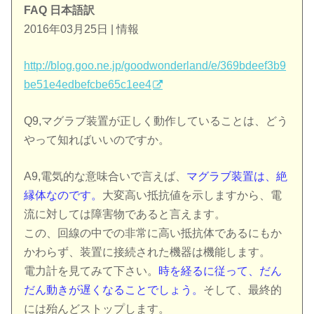
FAQ 日本語訳
2016年03月25日 | 情報
http://blog.goo.ne.jp/goodwonderland/e/369bdeef3b9
be51e4edbefcbe65c1ee4
Q9,マグラブ装置が正しく動作していることは、どう
やって知ればいいのですか。
A9,電気的な意味合いで言えば、
マグラブ装置は、絶
縁体なのです。
大変高い抵抗値を示しますから、電
流に対しては障害物であると言えます。
この、回線の中での非常に高い抵抗体であるにもか
かわらず、装置に接続された機器は機能します。
電力計を見てみて下さい。
時を経るに従って、だん
だん動きが遅くなることでしょう。
そして、最終的
には殆んどストップします。