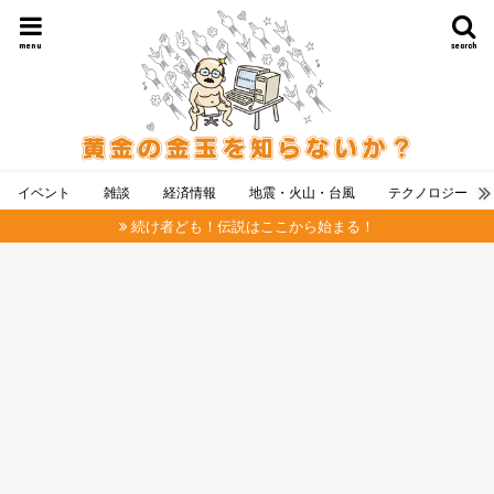
menu
search
イベント
雑談
経済情報
地震・火山・台風
テクノロジー
続け者ども！伝説はここから始まる！