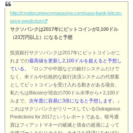
http://cryptocurrencymagazine.com/saxo-bank-bitcon-
price-prediction
サクソバンクは2017年にビットコインが2,100ドル
（23万円以上）になると予想
投資銀行サクソバンクは2017年にビットコインがこ
れまでの
最高値を更新し2,100ドルを超えると予想し
ている。
『ロシアや中国などの銀行システムだけで
なく、米ドルや伝統的な銀行決済システムの代替案
としてビットコインを受け入れる動きがある場合、
私たちはBitcoinが現在の700ドル水準から+ 2,100ド
ルまで、
次年度に容易に3倍になると予想します。
』
これはサクソバンクがリリースしているOutrageous
Predictions for 2017というレポートである。暗号通
貨はフィアットマネーの破滅と借金の超過によって
今後ブームとなりそうだ。カオスな経済になればな