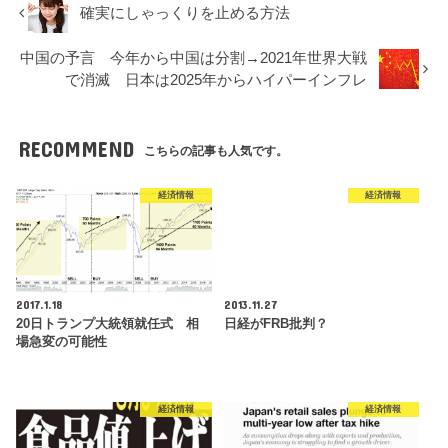
確実にしゃっくりを止める方法
中国の予言 今年から中国は分割→2021年世界大戦
で消滅 日本は2025年からハイパーインフレ
RECOMMEND
こちらの記事も人気です。
経済情報
経済情報
2017.1.18
2013.11.27
20日トランプ大統領就任式 相
日経がFRB批判？
場急変の可能性
経済情報
経済情報