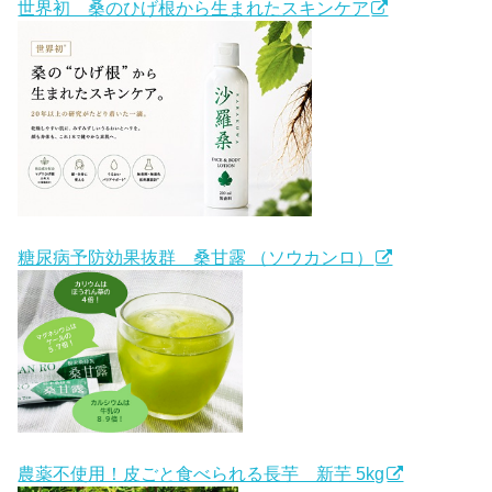
世界初 桑のひげ根から生まれたスキンケア
糖尿病予防効果抜群 桑甘露 （ソウカンロ）
農薬不使用！皮ごと食べられる長芋 新芋 5kg