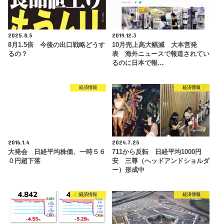
2025.8.5
2019.12.3
8月1.5倍 今後の出口戦略どうす
10月売上高大幅減 大本営発
るの？
表 海外ニュースで報道されてい
るのに日本で報…
経済情報
経済情報
2016.1.4
2024.7.25
大発会 日経平均株価、一時５６
711から反転 日経平均1000円
０円超下落
安 三尊（へッドアンドショルダ
ー）形成中
経済情報
経済情報