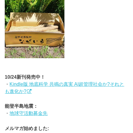
10/24新刊発売中！
・
Kindle版 地底科学 共鳴の真実 AI超管理社会か?それと
も進化か?
能登半島地震：
・
地球守活動募金先
メルマガ始めました: