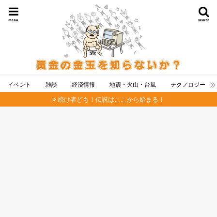
menu
search
イベント
雑談
経済情報
地震・火山・台風
テクノロジー
続け者ども！伝説はここから始まる！