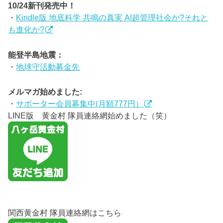
10/24新刊発売中！
・
Kindle版 地底科学 共鳴の真実 AI超管理社会か?それと
も進化か?
能登半島地震：
・
地球守活動募金先
メルマガ始めました:
・
サポーター会員募集中(月額777円）
LINE版 黄金村 隊員連絡網始めました（笑）
関西黄金村 隊員連絡網はこちら