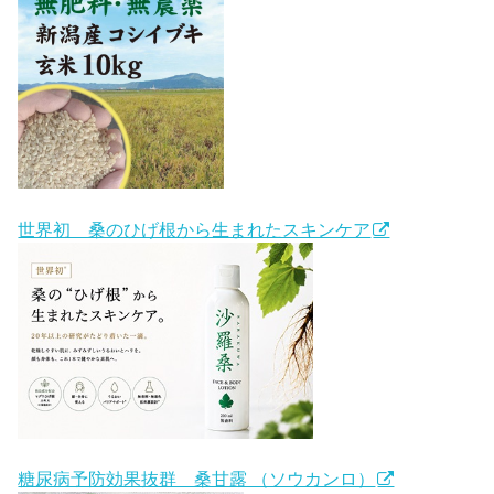
世界初 桑のひげ根から生まれたスキンケア
糖尿病予防効果抜群 桑甘露 （ソウカンロ）