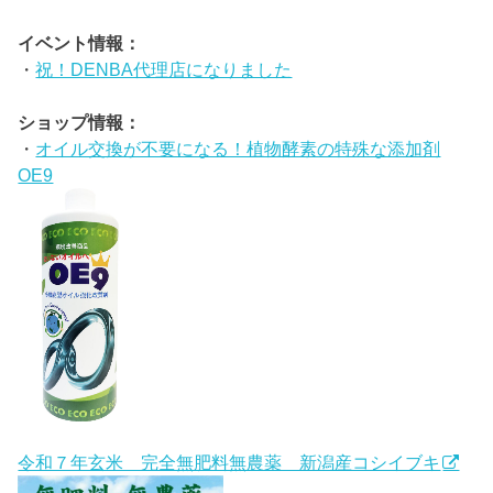
イベント情報：
・
祝！DENBA代理店になりました
ショップ情報：
・
オイル交換が不要になる！植物酵素の特殊な添加剤
OE9
令和７年玄米 完全無肥料無農薬 新潟産コシイブキ