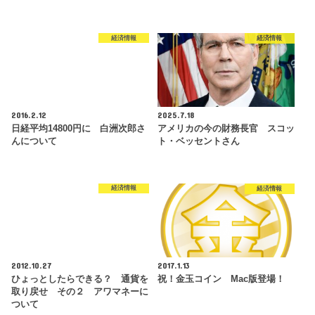
経済情報
経済情報
2016.2.12
2025.7.18
日経平均14800円に 白洲次郎さ
アメリカの今の財務長官 スコッ
んについて
ト・ベッセントさん
経済情報
経済情報
2012.10.27
2017.1.13
ひょっとしたらできる？ 通貨を
祝！金玉コイン Mac版登場！
取り戻せ その２ アワマネーに
ついて