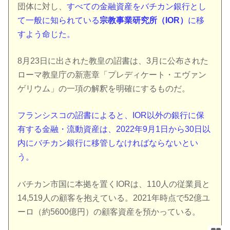
団体に対し、
すべての金融資産をバチカン銀行とし
て一般に知られている
宗教事業研究所（IOR）
に移
すよう命じた。
8月23日に出された教皇の詔書は、3月に公布された
ローマ教皇庁の新憲章「プレディケート・エヴァン
ゲリウム」の一項の解釈を明確にするものだ。
フランシスコの詔書によると、IOR以外の銀行に保
有する金融・流動資産は、2022年9月1日から30日以
内にバチカン銀行に移管しなければならないとい
う。
バチカン市国に本拠を置くIORは、110人の従業員と
14,519人の顧客を抱えている。2021年時点で52億ユ
ーロ（約5600億円）の顧客資産を預かっている。