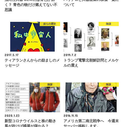
く？ 青色の物だけ燃えてない不
ついて
思議
奴らの歴史
陰謀
2017.5.17
2019.7.2
ティアランさんからの励ましのメ
トランプ電撃北朝鮮訪問とメルケ
ッセージ
ルの震え
陰謀
陰謀
2020.1.23
2016.11.15
新型コロナウイルスと株の動き
アメリカ第二南北戦争へ 今週末
風が吹けば桶屋が儲かる？
サーバー移転します。