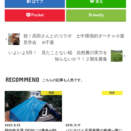
はてブ
送る
Pocket
feedly
祝！高田さんとのコラボ 土中環境的ダーチャ小屋
見学会 in千葉
いよいよ9月！ 見たことない稲 自然農の実力を
知らないか？！２期生募集
RECOMMEND
こちらの記事も人気です。
陰謀
陰謀
2023.8.23
2015.11.17
指向性兵器 DEWには青色が効
パリテロと兵器産業の株価一覧に