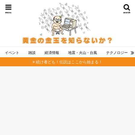
menu
search
イベント
雑談
経済情報
地震・火山・台風
テクノロジー
続け者ども！伝説はここから始まる！