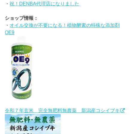
・
祝！DENBA代理店になりました
ショップ情報：
・
オイル交換が不要になる！植物酵素の特殊な添加剤
OE9
令和７年玄米 完全無肥料無農薬 新潟産コシイブキ