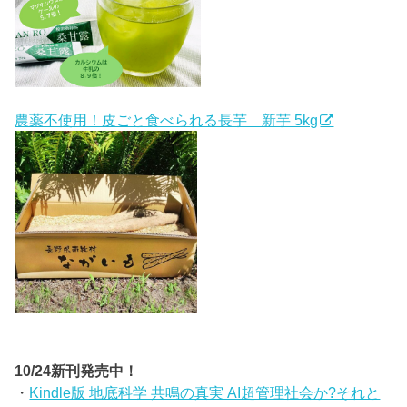
農薬不使用！皮ごと食べられる長芋 新芋 5kg
10/24新刊発売中！
・
Kindle版 地底科学 共鳴の真実 AI超管理社会か?それと