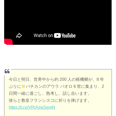
今日と明日、世界中から約 200 人の枢機卿が、8 年
ぶりに
バチカンのアウラ パオロ 6 世に集まり、2
日間一緒に過ごし、熟考し、話し合います。
彼らと教皇フランシスコに祈りを捧げます。
https://t.co/VRrAzwSemN