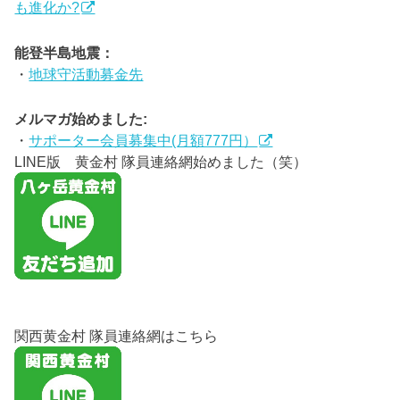
も進化か?
能登半島地震：
・
地球守活動募金先
メルマガ始めました:
・
サポーター会員募集中(月額777円）
LINE版 黄金村 隊員連絡網始めました（笑）
関西黄金村 隊員連絡網はこちら