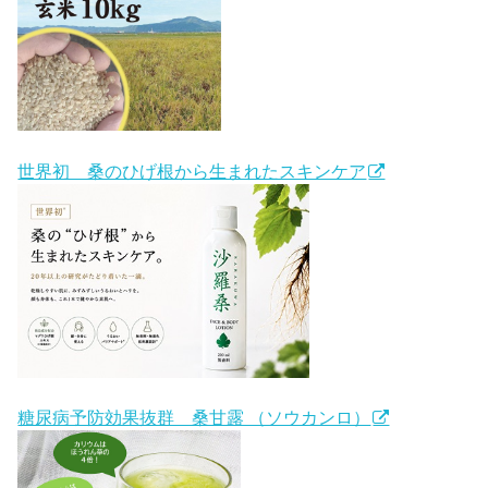
世界初 桑のひげ根から生まれたスキンケア
糖尿病予防効果抜群 桑甘露 （ソウカンロ）