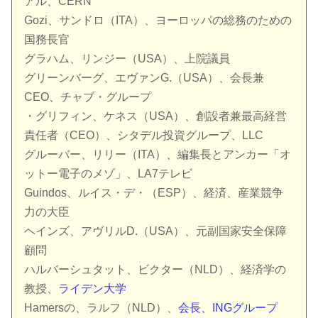
アル、CERN
Gozi、サンドロ（ITA）、ヨーロッパの総務のための
国務長官
グラハム、リンジー（USA）、上院議員
グリーンバーグ、エヴァンG.（USA）、会長兼
CEO、チャブ・グループ
・グリフィン、ケネス（USA）、創設者兼最高経営
責任者（CEO）、シタデル投資グループ、LLC
グルーバー、リリー（ITA）、編集長とアンカー「オ
ットー電子のメゾ」、LA7テレビ
Guindos、ルイス・デ・（ESP）、経済、産業競争
力の大臣
ヘインズ、アヴリルD.（USA）、元副国家安全保障
顧問
ハルバーシュタット、ビクター（NLD）、経済学の
教授、
ライデン大学
Hamersの、ラルフ（NLD）、
会長、INGグループ