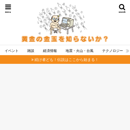
menu
search
イベント
雑談
経済情報
地震・火山・台風
テクノロジー
続け者ども！伝説はここから始まる！