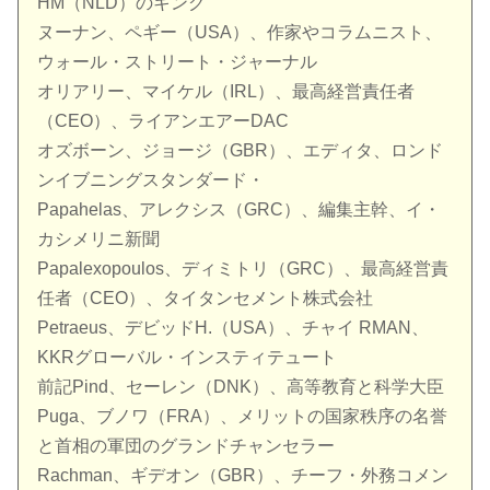
HM（NLD）のキング
ヌーナン、ペギー（USA）、作家やコラムニスト、
ウォール・ストリート・ジャーナル
オリアリー、マイケル（IRL）、最高経営責任者
（CEO）、ライアンエアーDAC
オズボーン、ジョージ（GBR）、エディタ、ロンド
ンイブニングスタンダード・
Papahelas、アレクシス（GRC）、編集主幹、イ・
カシメリニ新聞
Papalexopoulos、ディミトリ（GRC）、最高経営責
任者（CEO）、タイタンセメント株式会社
Petraeus、デビッドH.（USA）、チャイ RMAN、
KKRグローバル・インスティテュート
前記Pind、セーレン（DNK）、高等教育と科学大臣
Puga、ブノワ（FRA）、メリットの国家秩序の名誉
と首相の軍団のグランドチャンセラー
Rachman、ギデオン（GBR）、チーフ・外務コメン