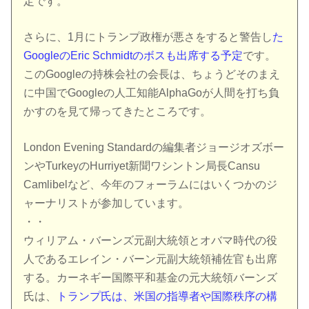
定です。
さらに、1月にトランプ政権が悪さをすると警告し
た
GoogleのEric Sc​​hmidtのボスも出席する予定
です。
このGoogleの持株会社の会長は、ちょうどそのまえ
に中国でGoogleの人工知能AlphaGoが人間を打ち負
かすのを見て帰ってきたところです。
London Evening Standardの編集者ジョージオズボー
ンやTurkeyのHurriyet新聞ワシントン局長Cansu
Camlibelなど、今年のフォーラムにはいくつかのジ
ャーナリストが参加しています。
・・
ウィリアム・バーンズ元副大統領とオバマ時代の役
人であるエレイン・バーン元副大統領補佐官も出席
する。カーネギー国際平和基金の元大統領バーンズ
氏は、
トランプ氏は、米国の指導者や国際秩序の構