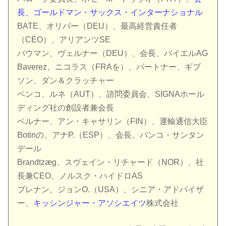
長、ゴールドマン・サックス・インターナショナル
BATE、オリバー（DEU）、最高経営責任者
（CEO）、アリアンツSE
バウマン、ヴェルナー（DEU）、会長、バイエルAG
Baverez、ニコラス（FRAを）、パートナー、ギブ
ソン、ダン＆クラッチャー
ベンコ、ルネ（AUT）、諮問委員会、SIGNAホール
ディング社の創設者兼会長
ベルナー、アン・キャサリン（FIN）、運輸通信大臣
Botinの、アナP.（ESP）、会長、バンコ・サンタン
デール
Brandtzæg、スヴェイン・リチャード（NOR）、社
長兼CEO、ノルスク・ハイドロAS
ブレナン、ジョンO.（USA）、シニア・アドバイザ
ー、
キッシンジャー・アソシエイツ
株式会社