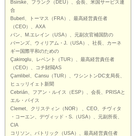
Bsirske、フランク（DEU）、会長、米国サービス連
合
Buberl、トーマス（FRA）、最高経営責任者
（CEO）、AXA
バン、M.エレイン（USA）、元副次官補国防の
バーンズ、ウィリアム・J.（USA）、社長、カーネ
ギー国際平和のための
Çakiroglu、レベント（TUR）、最高経営責任者
（CEO）、コチ財閥AS
Çamlibel、Cansu（TUR）、ワシントンDC支局長、
ヒュッリイェト新聞
Cebrián、フアン・ルイス（ESP）、会長、PRISAと
エル・パイス
Clemet、クリスティン（NOR） 、CEO、チヴィタ
・コーエン、デヴィッド・S.（USA）、元副所長、
CIA
コリソン、パトリック（USA）、最高経営責任者