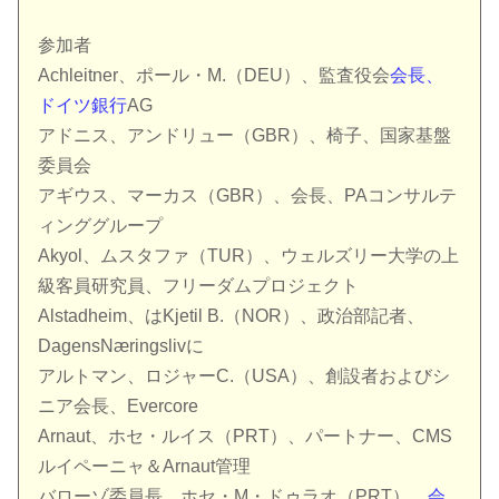
参加者
Achleitner、ポール・M.（DEU）、監査役会
会長、
ドイツ銀行
AG
アドニス、アンドリュー（GBR）、椅子、国家基盤
委員会
アギウス、マーカス（GBR）、会長、PAコンサルテ
ィンググループ
Akyol、ムスタファ（TUR）、ウェルズリー大学の上
級客員研究員、フリーダムプロジェクト
Alstadheim、はKjetil B.（NOR）、政治部記者、
DagensNæringslivに
アルトマン、ロジャーC.（USA）、創設者およびシ
ニア会長、Evercore
Arnaut、ホセ・ルイス（PRT）、パートナー、CMS
ルイペーニャ＆Arnaut管理
バローゾ委員長、ホセ・M・ドゥラオ（PRT）、
会