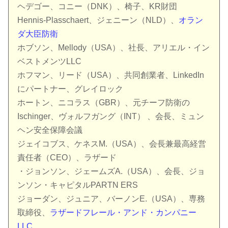
ヘデゴー、コニー（DNK）、椅子、KR財団
Hennis-Plasschaert、ジェニーン（NLD）、
オラン
ダ大臣防衛
ホブソン、Mellody（USA）、社長、アリエル・イン
ベストメンツLLC
ホフマン、リード（USA）、共同創業者、LinkedIn
にパートナー、グレイロック
ホートン、ニコラス（GBR）、元チーフ防衛の
Ischinger、ヴォルフガング（INT） 、会長、ミュン
ヘン安全保障会議
ジェイコブス、ケネスM.（USA）、会長兼最高経営
責任者（CEO）、ラザード
・ジョンソン、ジェームズA.（USA）、会長、ジョ
ンソン・キャピタルPARTN ERS
ジョーダン、ジュニア、バーノンE.（USA）、専務
取締役、
ラザードフレール・アンド・カンパニー
LLC