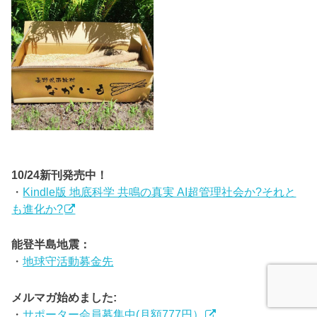
10/24新刊発売中！
・
Kindle版 地底科学 共鳴の真実 AI超管理社会か?それと
も進化か?
能登半島地震：
・
地球守活動募金先
メルマガ始めました:
・
サポーター会員募集中(月額777円）