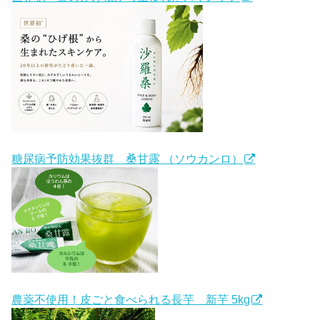
糖尿病予防効果抜群 桑甘露 （ソウカンロ）
農薬不使用！皮ごと食べられる長芋 新芋 5kg