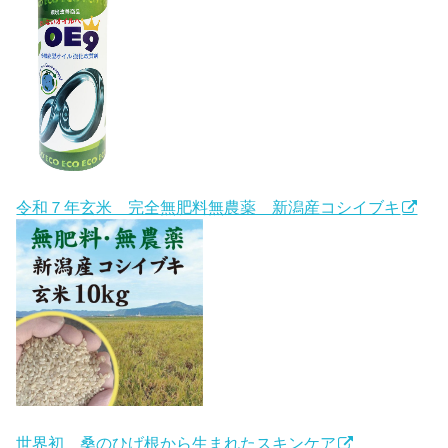
令和７年玄米 完全無肥料無農薬 新潟産コシイブキ
世界初 桑のひげ根から生まれたスキンケア