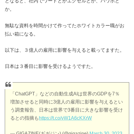
となると、社内でワードとかエクセルとか、パワポと
か。
無駄な資料を時間かけて作ってたホワイトカラー職がお
払い箱になる。
以下は、３億人の雇用に影響を与えると載ってますた。
日本は３番目に影響を受けるようですた。
「ChatGPT」などの自動生成AIは世界のGDPを7％
増加させると同時に3億人の雇用に影響を与えるとい
う調査報告、日本は世界で3番目に大きな影響を受け
るとの指摘も
https://t.co/vW1A6cKXrW
— GIGAZINE(ギガジン) (@gigazine)
March 30, 2023