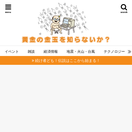
menu
search
イベント
雑談
経済情報
地震・火山・台風
テクノロジー
続け者ども！伝説はここから始まる！