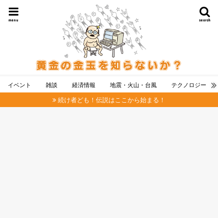
menu
search
イベント
雑談
経済情報
地震・火山・台風
テクノロジー
続け者ども！伝説はここから始まる！