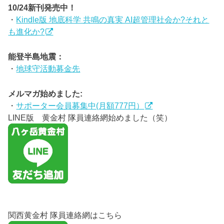
10/24新刊発売中！
・
Kindle版 地底科学 共鳴の真実 AI超管理社会か?それと
も進化か?
能登半島地震：
・
地球守活動募金先
メルマガ始めました:
・
サポーター会員募集中(月額777円）
LINE版 黄金村 隊員連絡網始めました（笑）
関西黄金村 隊員連絡網はこちら