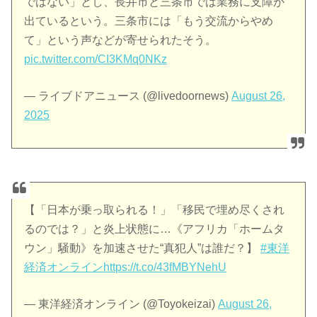
ではない」とし、長井市と三条市では業務に支障が
出ているという。三条市には「もう交流からやめ
て」という声などが寄せられたそう。
pic.twitter.com/CI3KMq0NKz
— ライブドアニュース (@livedoornews)
August 26,
2025
【「日本が乗っ取られる！」「移民で埋め尽くされ
るのでは？」と炎上状態に…《アフリカ「ホームタ
ウン」騒動》を加速させた“真犯人”は誰だ？】
#東洋
経済オンライン
https://t.co/43fMBYNehU
— 東洋経済オンライン (@Toyokeizai)
August 26,