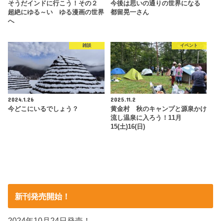
そうだインドに行こう！その２
今後は思いの通りの世界になる
超絶にゆる～い ゆる漫画の世界
都留晃一さん
へ
雑談
イベント
2024.1.26
2025.11.2
今どこにいるでしょう？
黄金村 秋のキャンプと源泉かけ
流し温泉に入ろう！11月
15(土)16(日)
新刊発売開始！
2024年10月24日発売！