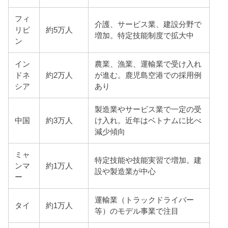
フィ
介護、サービス業、建設分野で
リピ
約5万人
増加。特定技能制度で拡大中
ン
イン
農業、漁業、運輸業で受け入れ
ドネ
約2万人
が進む。鹿児島空港での採用例
シア
あり
製造業やサービス業で一定の受
中国
約3万人
け入れ。近年はベトナムに比べ
減少傾向
ミャ
特定技能や技能実習で増加。建
ンマ
約1万人
設や製造業が中心
ー
運輸業（トラックドライバー
タイ
約1万人
等）のモデル事業で注目