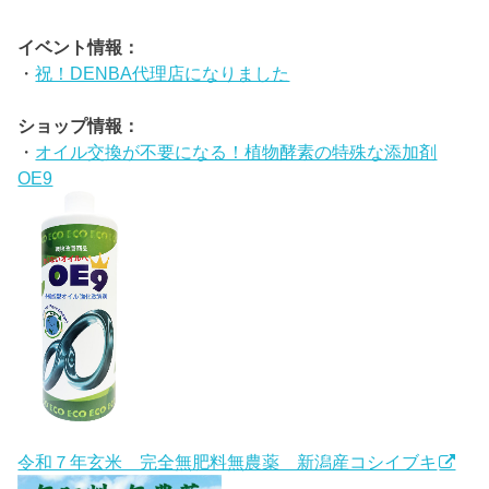
イベント情報：
・
祝！DENBA代理店になりました
ショップ情報：
・
オイル交換が不要になる！植物酵素の特殊な添加剤
OE9
令和７年玄米 完全無肥料無農薬 新潟産コシイブキ