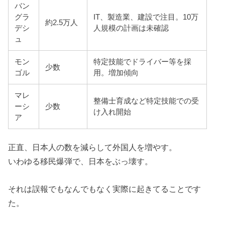
バン
グラ
IT、製造業、建設で注目。10万
約2.5万人
デシ
人規模の計画は未確認
ュ
モン
特定技能でドライバー等を採
少数
ゴル
用。増加傾向
マレ
整備士育成など特定技能での受
ーシ
少数
け入れ開始
ア
正直、日本人の数を減らして外国人を増やす。
いわゆる移民爆弾で、日本をぶっ壊す。
それは誤報でもなんでもなく実際に起きてることです
た。