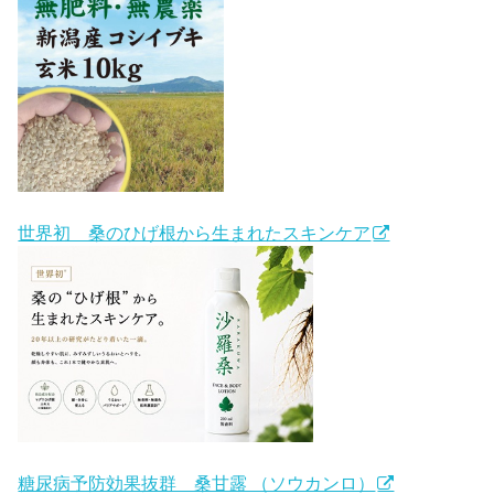
世界初 桑のひげ根から生まれたスキンケア
糖尿病予防効果抜群 桑甘露 （ソウカンロ）