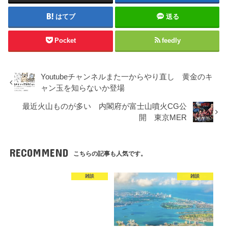
はてブ
送る
Pocket
feedly
Youtubeチャンネルまた一からやり直し 黄金のキ
ャン玉を知らないか登場
最近火山ものが多い 内閣府が富士山噴火CG公
開 東京MER
RECOMMEND
こちらの記事も人気です。
雑談
雑談