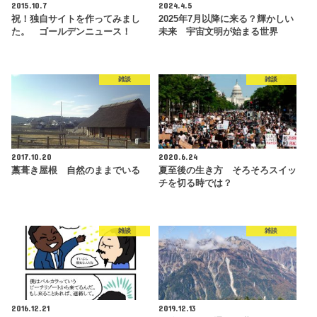
2015.10.7
2024.4.5
祝！独自サイトを作ってみまし
2025年7月以降に来る？輝かしい
た。 ゴールデンニュース！
未来 宇宙文明が始まる世界
雑談
雑談
2017.10.20
2020.6.24
藁葺き屋根 自然のままでいる
夏至後の生き方 そろそろスイッ
チを切る時では？
雑談
雑談
2016.12.21
2019.12.13