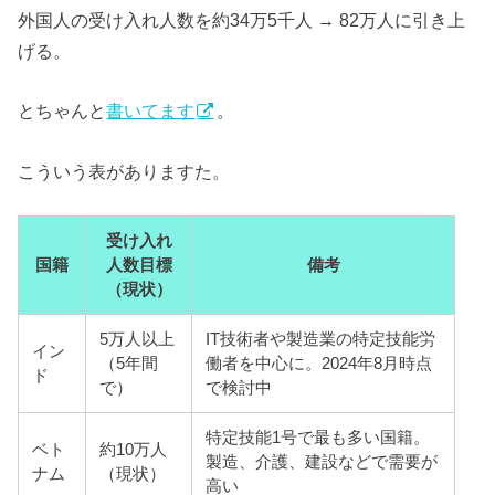
外国人の受け入れ人数を約34万5千人 → 82万人に引き上
げる。
とちゃんと
書いてます
。
こういう表がありますた。
受け入れ
国籍
人数目標
備考
（現状）
5万人以上
IT技術者や製造業の特定技能労
イン
（5年間
働者を中心に。2024年8月時点
ド
で）
で検討中
特定技能1号で最も多い国籍。
ベト
約10万人
製造、介護、建設などで需要が
ナム
（現状）
高い