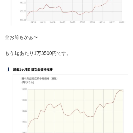
金お前もかぁ〜
もう1gあたり1万3500円です。