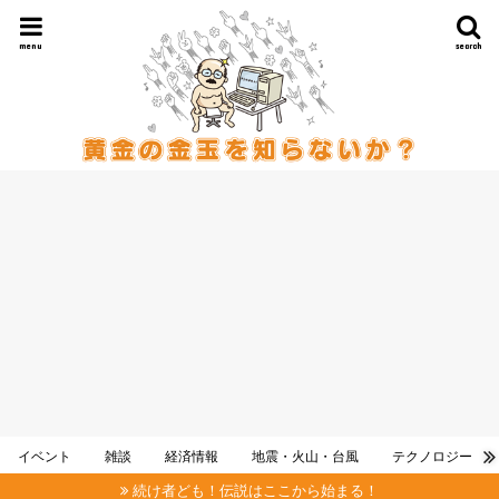
menu
search
イベント
雑談
経済情報
地震・火山・台風
テクノロジー
続け者ども！伝説はここから始まる！