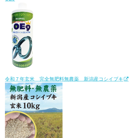
令和７年玄米 完全無肥料無農薬 新潟産コシイブキ