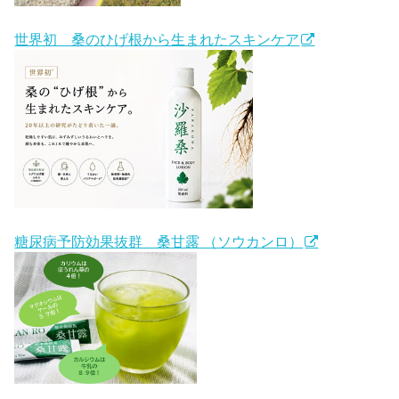
世界初 桑のひげ根から生まれたスキンケア
糖尿病予防効果抜群 桑甘露 （ソウカンロ）