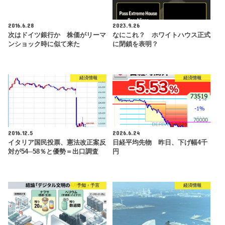
2016.6.28
2023.9.26
次はドイツ銀行か 株価がリーマ
なにこれ？ ホワイトハウス正式
ンショック時に似て来た
に閉鎖を表明？
経済情報
経済情報
2016.12.5
2026.6.24
イタリア国民投票、憲法改正案反
日経平均先物 昨日、下げ幅4千
対が54─58％と優勢＝出口調査
円
予知・予言
経済情報