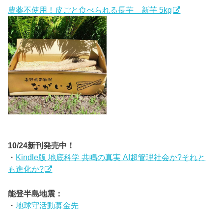
農薬不使用！皮ごと食べられる長芋 新芋 5kg
10/24新刊発売中！
・
Kindle版 地底科学 共鳴の真実 AI超管理社会か?それと
も進化か?
能登半島地震：
・
地球守活動募金先