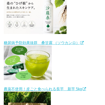
糖尿病予防効果抜群 桑甘露 （ソウカンロ）
農薬不使用！皮ごと食べられる長芋 新芋 5kg