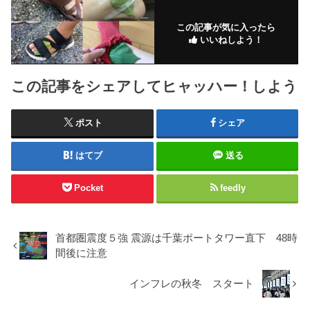
この記事が気に入ったら
いいねしよう！
この記事をシェアしてヒャッハー！しよう
ポスト
シェア
はてブ
送る
Pocket
feedly
首都圏震度５強 震源は千葉ポートタワー直下 48時
間後に注意
インフレの秋冬 スタート