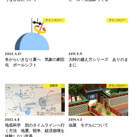
テクノロジー
テクノロジー
2022.4.21
2011.9.11
冬からいきなり夏へ 気象の劇症
大峠の越え方シリーズ ありのま
化 ポールシフト
まに
波動学
テクノロジー
2023.6.8
2014.4.2
地底科学 別のタイムラインへ行
油屋 モデルについて
く方法 地震、戦争、経済崩壊を
体験しない世界