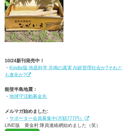
10/24新刊発売中！
・
Kindle版 地底科学 共鳴の真実 AI超管理社会か?それと
も進化か?
能登半島地震：
・
地球守活動募金先
メルマガ始めました:
・
サポーター会員募集中(月額777円）
LINE版 黄金村 隊員連絡網始めました（笑）