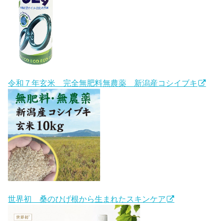
令和７年玄米 完全無肥料無農薬 新潟産コシイブキ
世界初 桑のひげ根から生まれたスキンケア