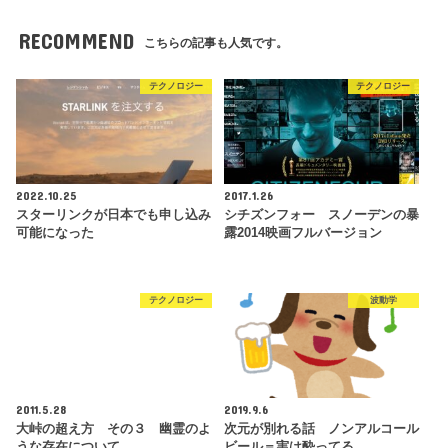
RECOMMEND
こちらの記事も人気です。
テクノロジー
テクノロジー
2022.10.25
2017.1.26
スターリンクが日本でも申し込み
シチズンフォー スノーデンの暴
可能になった
露2014映画フルバージョン
テクノロジー
波動学
2011.5.28
2019.9.6
大峠の超え方 その３ 幽霊のよ
次元が別れる話 ノンアルコール
うな存在について
ビール＝実は酔ってる