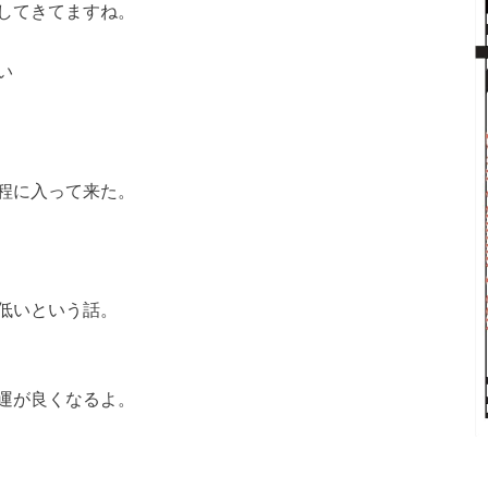
してきてますね。
い
程に入って来た。
低いという話。
運が良くなるよ。