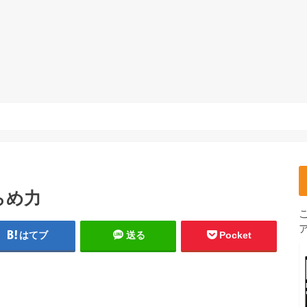
らめ力
はてブ
送る
Pocket