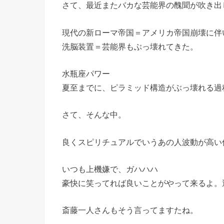
さて、最近またバカな芸能界の醜聞が吹き出
現代の新ローマ帝国＝アメリカ帝国崩壊に伴
洗脳装置＝芸能界もぶっ壊れてきた。
水瓶座パワー
夏至までに、ピラミッド構造がぶっ壊れる過
さて、そんな中。
良くスピリチュアルでいうあの人波動が高い
いつも上機嫌で、ガハハハ
豪快に笑ってれば良いことがやって来るよ。
斎藤一人さんもそう言ってますたね。