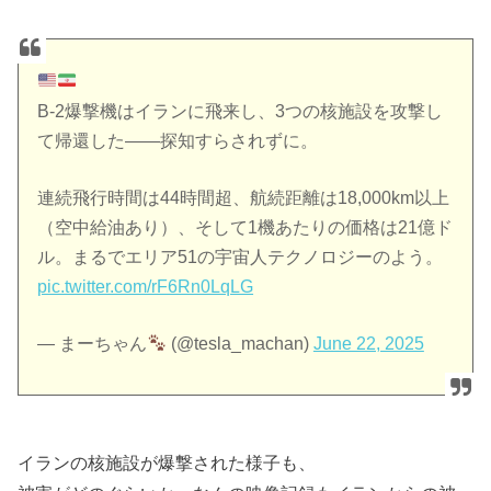
B-2爆撃機はイランに飛来し、3つの核施設を攻撃し
て帰還した――探知すらされずに。
連続飛行時間は44時間超、航続距離は18,000km以上
（空中給油あり）、そして1機あたりの価格は21億ド
ル。まるでエリア51の宇宙人テクノロジーのよう。
pic.twitter.com/rF6Rn0LqLG
— まーちゃん
(@tesla_machan)
June 22, 2025
イランの核施設が爆撃された様子も、