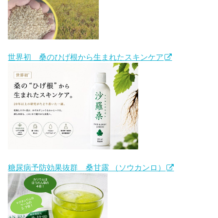
世界初 桑のひげ根から生まれたスキンケア
糖尿病予防効果抜群 桑甘露 （ソウカンロ）