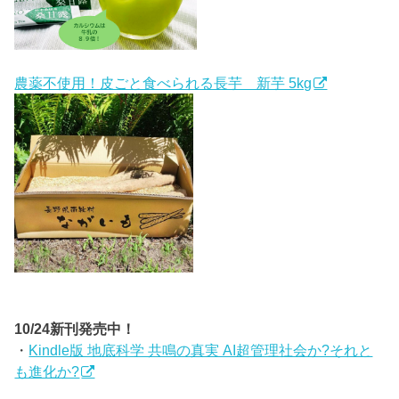
農薬不使用！皮ごと食べられる長芋 新芋 5kg
10/24新刊発売中！
・
Kindle版 地底科学 共鳴の真実 AI超管理社会か?それと
も進化か?