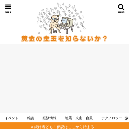
menu
search
イベント
雑談
経済情報
地震・火山・台風
テクノロジー
続け者ども！伝説はここから始まる！