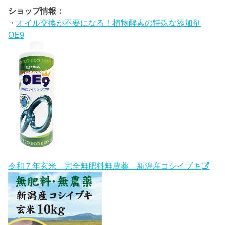
ショップ情報：
・
オイル交換が不要になる！植物酵素の特殊な添加剤
OE9
令和７年玄米 完全無肥料無農薬 新潟産コシイブキ