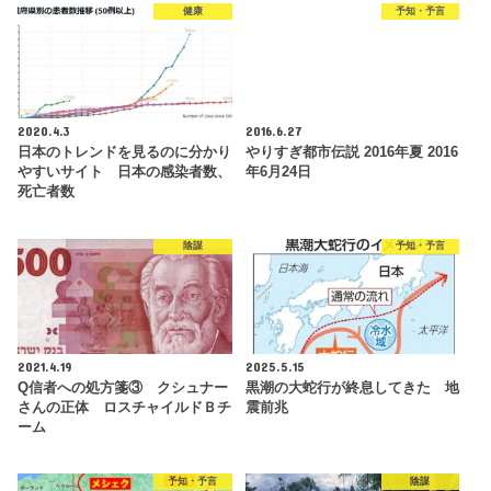
健康
予知・予言
2020.4.3
2016.6.27
日本のトレンドを見るのに分かり
やりすぎ都市伝説 2016年夏 2016
やすいサイト 日本の感染者数、
年6月24日
死亡者数
陰謀
予知・予言
2021.4.19
2025.5.15
Q信者への処方箋③ クシュナー
黒潮の大蛇行が終息してきた 地
さんの正体 ロスチャイルドＢチ
震前兆
ーム
予知・予言
陰謀