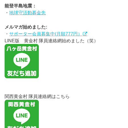
能登半島地震：
・
地球守活動募金先
メルマガ始めました:
・
サポーター会員募集中(月額777円）
LINE版 黄金村 隊員連絡網始めました（笑）
関西黄金村 隊員連絡網はこちら