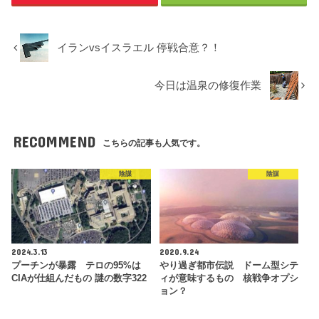
イランvsイスラエル 停戦合意？！
今日は温泉の修復作業
RECOMMEND
こちらの記事も人気です。
陰謀
陰謀
2024.3.13
2020.9.24
プーチンが暴露 テロの95%は
やり過ぎ都市伝説 ドーム型シテ
CIAが仕組んだもの 謎の数字322
ィが意味するもの 核戦争オプシ
ョン？