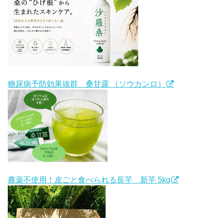
糖尿病予防効果抜群 桑甘露 （ソウカンロ）
農薬不使用！皮ごと食べられる長芋 新芋 5kg