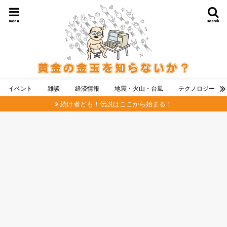
menu
search
イベント
雑談
経済情報
地震・火山・台風
テクノロジー
続け者ども！伝説はここから始まる！