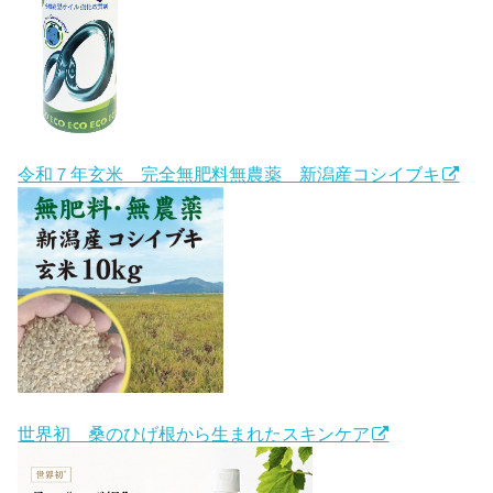
令和７年玄米 完全無肥料無農薬 新潟産コシイブキ
世界初 桑のひげ根から生まれたスキンケア