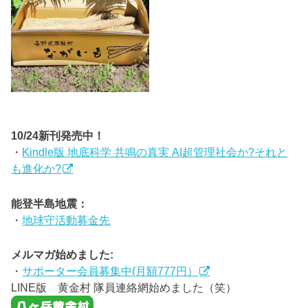
10/24新刊発売中！
・
Kindle版 地底科学 共鳴の真実 AI超管理社会か?それと
も進化か?
能登半島地震：
・
地球守活動募金先
メルマガ始めました:
・
サポーター会員募集中(月額777円）
LINE版 黄金村 隊員連絡網始めました（笑）