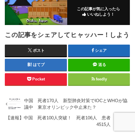
この記事が気に入ったら
いいねしよう！
この記事をシェアしてヒャッハー！しよう
ポスト
シェア
はてブ
送る
Pocket
feedly
中国 死者170人 新型肺炎対策でIOCとWHOが協
議中 東京オリンピック中止来た？
【速報】中国 死者100人突破！ 死者106人 患者
4515人