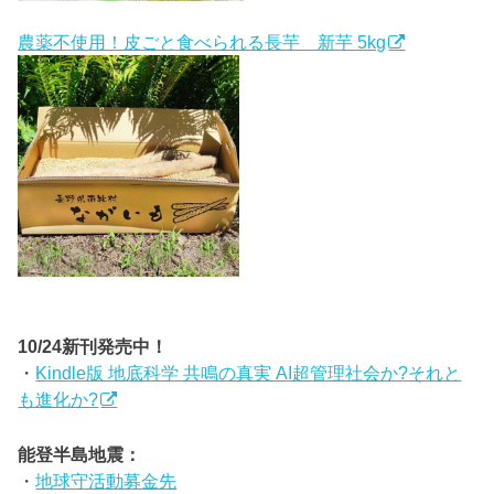
農薬不使用！皮ごと食べられる長芋 新芋 5kg
10/24新刊発売中！
・
Kindle版 地底科学 共鳴の真実 AI超管理社会か?それと
も進化か?
能登半島地震：
・
地球守活動募金先