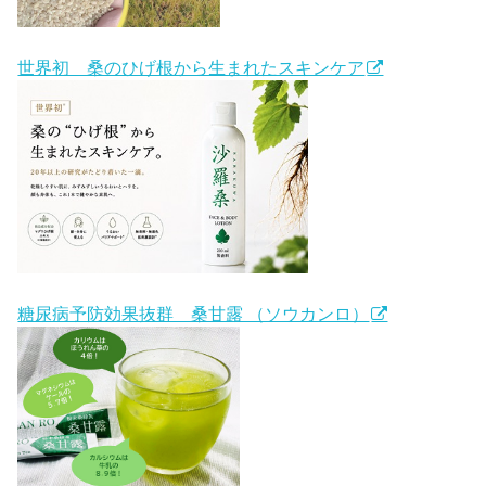
世界初 桑のひげ根から生まれたスキンケア
糖尿病予防効果抜群 桑甘露 （ソウカンロ）