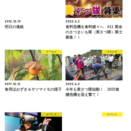
2012.10.19
2022.6.2
明日の連絡
食料危機を食料嬉々へ 611 黄金
のさつまいも隊（黄さつ隊）隊士
募集！！
イベント
イベント
2017.10.15
2025.6.2
食用ほおずき＆サツマイモの様子
今年も黄さつ隊始動！ 2025食
糧危機を迎え撃て！
イベント
イベント