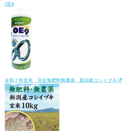
OE9
令和７年玄米 完全無肥料無農薬 新潟産コシイブキ