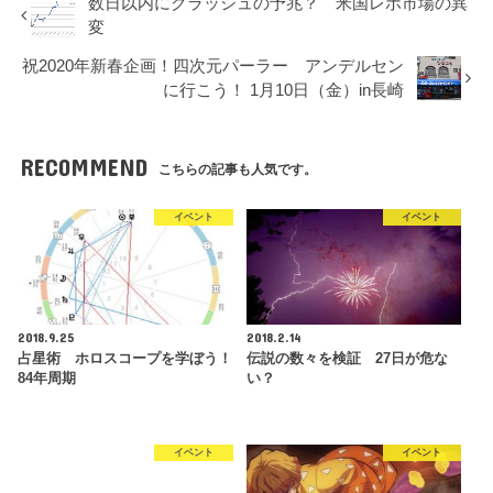
数日以内にクラッシュの予兆？ 米国レポ市場の異
変
祝2020年新春企画！四次元パーラー アンデルセン
に行こう！ 1月10日（金）in長崎
RECOMMEND
こちらの記事も人気です。
イベント
イベント
2018.9.25
2018.2.14
占星術 ホロスコープを学ぼう！
伝説の数々を検証 27日が危な
84年周期
い？
イベント
イベント