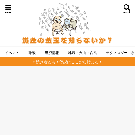
menu
search
イベント
雑談
経済情報
地震・火山・台風
テクノロジー
続け者ども！伝説はここから始まる！