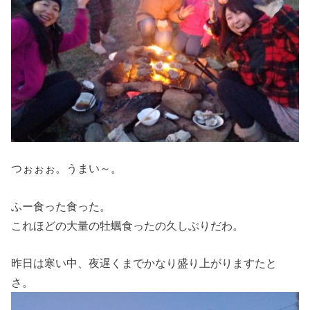
つぉぉぉ。うまい～。
ふー食った食った。
これほどの大量の牡蠣食ったの久しぶりだわ。
昨日は寒い中、夜遅くまでかなり盛り上がりますたと
さ。