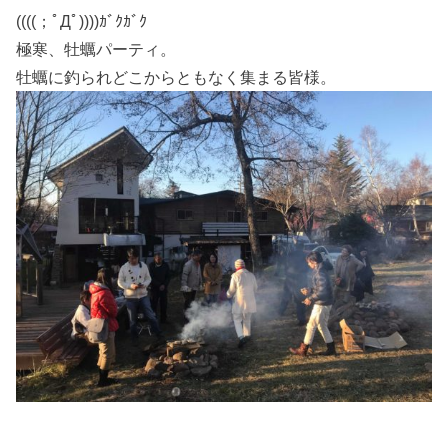
((((；ﾟДﾟ))))ｶﾞｸｶﾞｸ
極寒、牡蠣パーティ。
牡蠣に釣られどこからともなく集まる皆様。