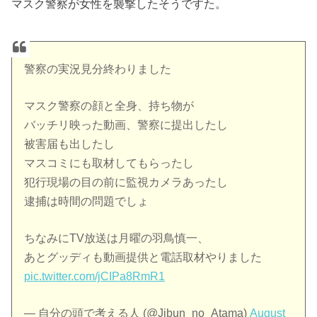
マスク警察が女性を襲撃したそうですた。
警察の実況見分終わりました
マスク警察の顔と全身、持ち物が
バッチリ映った動画、警察に提出したし
被害届も出したし
マスコミにも取材してもらったし
犯行現場の目の前に監視カメラあったし
逮捕は時間の問題でしょ
ちなみにTV放送は月曜の羽鳥慎一、
あとグッディも動画提供と電話取材やりました
pic.twitter.com/jCIPa8RmR1
— 自分の頭で考える人 (@Jibun_no_Atama)
August