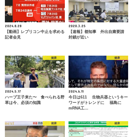
2024.8.28
2020.3.25
【動画】レプリコン中止を求める
【速報】都知事 外出自粛要請
記者会見
封鎖が近い
健康
健康
2024.5.17
2024.6.11
ハーブ王子来た〜 食べられる野
今日は611 生物兵器というキー
草は今、必須の知識
ワードがトレンドに 福島に
mRNA工…
健康
健康