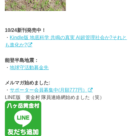
10/24新刊発売中！
・
Kindle版 地底科学 共鳴の真実 AI超管理社会か?それと
も進化か?
能登半島地震：
・
地球守活動募金先
メルマガ始めました:
・
サポーター会員募集中(月額777円）
LINE版 黄金村 隊員連絡網始めました（笑）