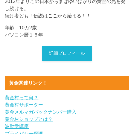
2012年よりこの日本からまばゆいばかりの黄金の光を発
し続ける。
続け者ども！伝説はここから始まる！！
年齢 10万?歳
パソコン暦１６年
詳細プロフィール
黄金関連リンク！
黄金村って何？
黄金村サポーター
黄金メルマガバックナンバー購入
黄金村ショップとは？
波動学講座
プライバシー保護