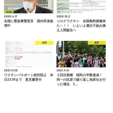
2020.4.17
2020.10.2
全国に緊急事態宣言 国内死者急
コロナワクチン 全国無料接種来
増中
た～！！ いよいよ遺伝子組み換
え人間誕生へ
健康
健康
2021.11.30
2021.9.14
ワクチンパスポート絶対阻止 本
２回目接種 国民の半数達成！
日23:59まで 意見書受付
同一の抗原で繰り返し免疫化を行
った場合、5…