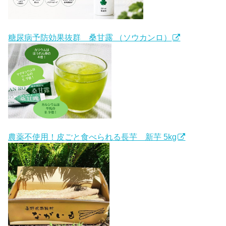
糖尿病予防効果抜群 桑甘露 （ソウカンロ）
農薬不使用！皮ごと食べられる長芋 新芋 5kg