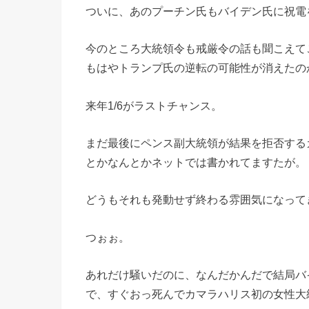
ついに、あのプーチン氏もバイデン氏に祝電
今のところ大統領令も戒厳令の話も聞こえて
もはやトランプ氏の逆転の可能性が消えたの
来年1/6がラストチャンス。
まだ最後にペンス副大統領が結果を拒否する
とかなんとかネットでは書かれてますたが。
どうもそれも発動せず終わる雰囲気になって
つぉぉ。
あれだけ騒いだのに、なんだかんだで結局バ
で、すぐおっ死んでカマラハリス初の女性大