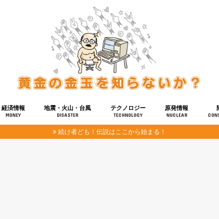
経済情報
地震・火山・台風
テクノロジー
原発情報
MONEY
DISASTER
TECHNOLOGY
NUCLEAR
CON
続け者ども！伝説はここから始まる！
報
健康
宇宙
奴ら
予知
洗脳