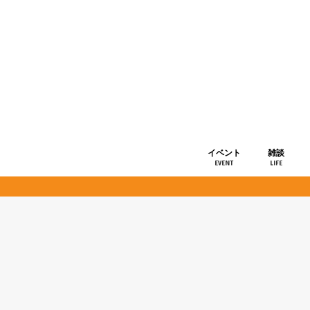
イベント
雑談
EVENT
LIFE
ショップ情
お知らせ