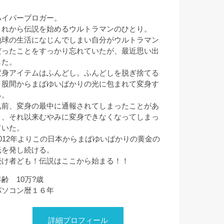
ハイパーブロガー。
これから伝説を始めるウルトラマンのひとり。
地球の生活になじんでしまい自分がウルトラマン
だったことをすっかり忘れていたが、最近思い出
した。
変身アイテムはふんどし。ふんどしを脱ぎ捨てる
と股間からまばゆいばかりの光に包まれて変身す
る。
以前、変身の最中に通報されてしまったことがあ
り、それ以来むやみに変身できなくなってしまっ
ていた。
2012年よりこの日本からまばゆいばかりの黄金の
光を発し続ける。
続け者ども！伝説はここから始まる！！
年齢 10万?歳
パソコン暦１６年
詳細プロフィール