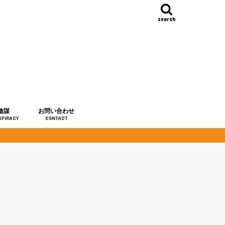
search
陰謀
お問い合わせ
SPIRACY
CONTACT
の歴史
・予言
メディア