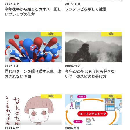
2024.7.19
2017.10.18
今年後半から始まるカオス 正し
フジテレビを珍しく擁護
いプレップの仕方
雑談
雑談
2024.5.1
2025.11.7
同じパターンを繰り返す人生 改
今年2025年はもう何も起きな
善されない理由
い？ 偽スピの見分け方
雑談
雑談
2021.6.21
2026.2.2