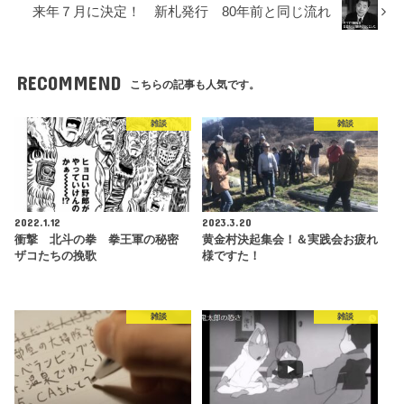
来年７月に決定！ 新札発行 80年前と同じ流れ
RECOMMEND
こちらの記事も人気です。
雑談
雑談
2022.1.12
2023.3.20
衝撃 北斗の拳 拳王軍の秘密
黄金村決起集会！＆実践会お疲れ
ザコたちの挽歌
様ですた！
雑談
雑談