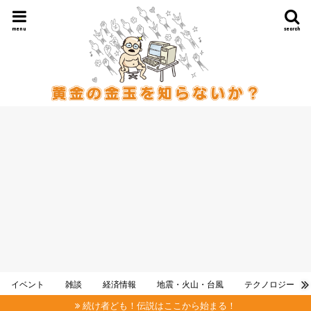
menu
search
イベント
雑談
経済情報
地震・火山・台風
テクノロジー
続け者ども！伝説はここから始まる！