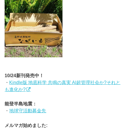
10/24新刊発売中！
・
Kindle版 地底科学 共鳴の真実 AI超管理社会か?それと
も進化か?
能登半島地震：
・
地球守活動募金先
メルマガ始めました: