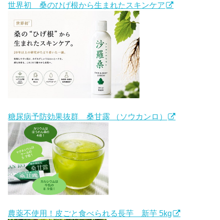
世界初 桑のひげ根から生まれたスキンケア
糖尿病予防効果抜群 桑甘露 （ソウカンロ）
農薬不使用！皮ごと食べられる長芋 新芋 5kg