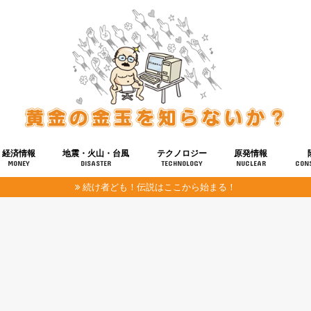
経済情報
地震・火山・台風
テクノロジー
原発情報
MONEY
DISASTER
TECHNOLOGY
NUCLEAR
CON
続け者ども！伝説はここから始まる！
報
健康
宇宙
奴ら
予知
洗脳