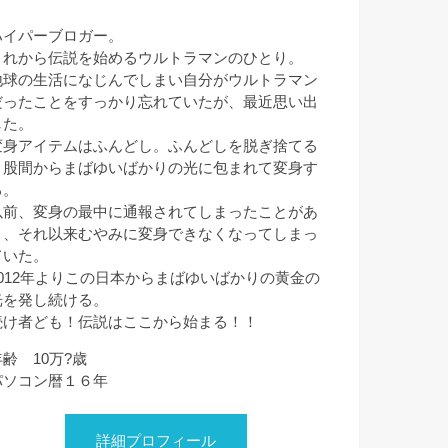
ハイパーブロガー。
これから伝説を始めるウルトラマンのひとり。
地球の生活になじんでしまい自分がウルトラマン
だったことをすっかり忘れていたが、最近思い出
した。
変身アイテムはふんどし。ふんどしを脱ぎ捨てる
と股間からまばゆいばかりの光に包まれて変身す
る。
以前、変身の最中に通報されてしまったことがあ
り、それ以来むやみに変身できなくなってしまっ
ていた。
2012年よりこの日本からまばゆいばかりの黄金の
光を発し続ける。
続け者ども！伝説はここから始まる！！
年齢 10万?歳
パソコン暦１６年
詳細プロフィール