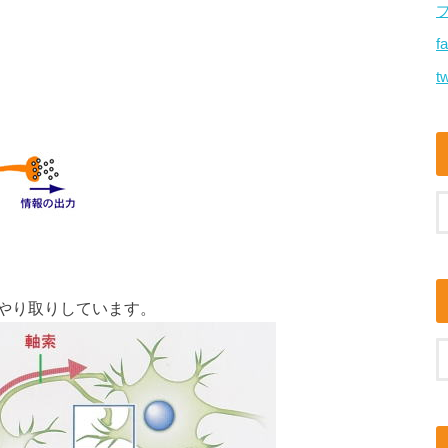
f
tw
やり取りしています。