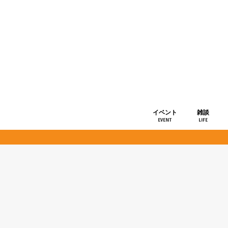
イベント
雑談
EVENT
LIFE
ショップ情
お知らせ