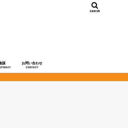
search
陰謀
お問い合わせ
SPIRACY
CONTACT
の歴史
・予言
メディア