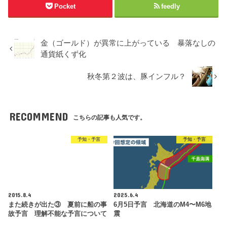
Pocket
feedly
金（ゴールド）が異常に上がっている 暴落なしの
通貨紙くず化
秋冬第２波は、豚インフル？
RECOMMEND
こちらの記事も人気です。
予知・予言
予知・予言
2015.8.4
2025.6.4
また続きが出た③ 夏前に船の事
6月5日予言 北海道のM4〜M6地
故予言 理解不能な予言について
震