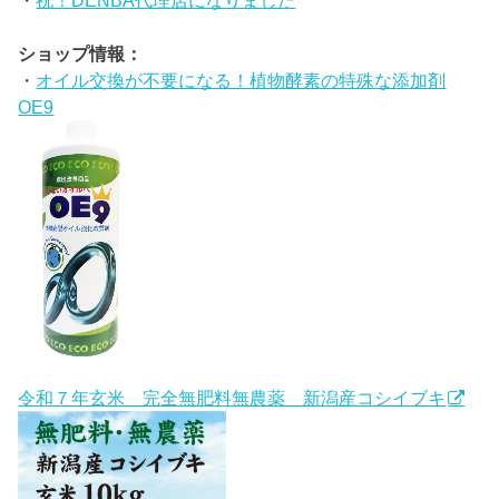
ショップ情報：
・
オイル交換が不要になる！植物酵素の特殊な添加剤
OE9
令和７年玄米 完全無肥料無農薬 新潟産コシイブキ