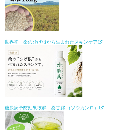
世界初 桑のひげ根から生まれたスキンケア
糖尿病予防効果抜群 桑甘露 （ソウカンロ）