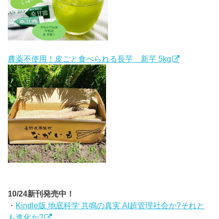
農薬不使用！皮ごと食べられる長芋 新芋 5kg
10/24新刊発売中！
・
Kindle版 地底科学 共鳴の真実 AI超管理社会か?それと
も進化か?