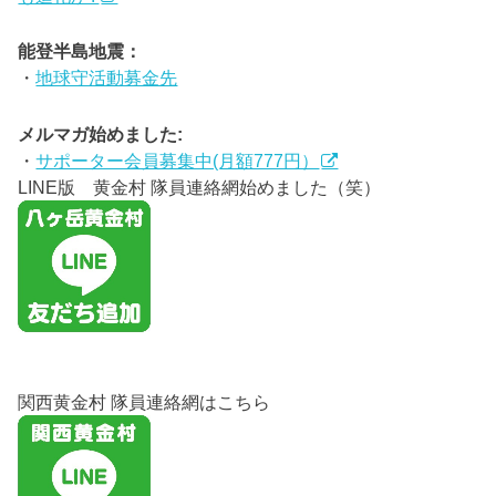
能登半島地震：
・
地球守活動募金先
メルマガ始めました:
・
サポーター会員募集中(月額777円）
LINE版 黄金村 隊員連絡網始めました（笑）
関西黄金村 隊員連絡網はこちら