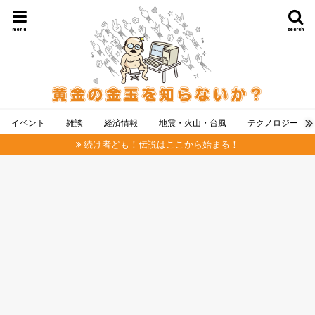
menu
search
イベント
雑談
経済情報
地震・火山・台風
テクノロジー
続け者ども！伝説はここから始まる！