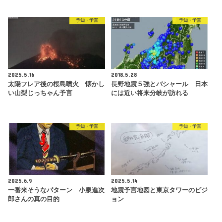
予知・予言
予知・予言
2025.5.16
2018.5.28
太陽フレア後の桜島噴火 懐かし
長野地震５強とバシャール 日本
い山梨じっちゃん予言
には近い将来分岐が訪れる
予知・予言
予知・予言
2025.6.9
2025.5.14
一番来そうなパターン 小泉進次
地震予言地図と東京タワーのビジ
郎さんの真の目的
ョン