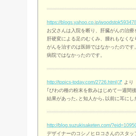
https://blogs.yahoo.co.jp/woodstok59347
お父さんは入院を断り、肝臓がんの治療
肝硬変による足のむくみ、腫れもなくな
がんを治すのは医師ではなかったのです
病院ではなかったのです。
http://topics-today.com/2726.html
より
｢びわの種の粉末を飲みはじめて一週間後
結果があった､と知人から､以前に耳にし
http://blog.suzukisaketen.com/?eid=1095
デザイナーのコシノヒロコさんのスタッ