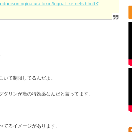
oodpoisoning/naturaltoxin/loquat_kernels.html
。
こいて制限してるんだよ。
グダリンが癌の特効薬なんだと言ってます。
べてるイメージがあります。