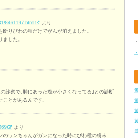
81/8461197.html
より
を断りびわの種だけでがんが消えました。
りました。
。
の診察で､肺にあった癌が小さくなってる｣との診断
たことがあるんです｡
069
より
フのワンちゃんがガンになった時にびわ種の粉末