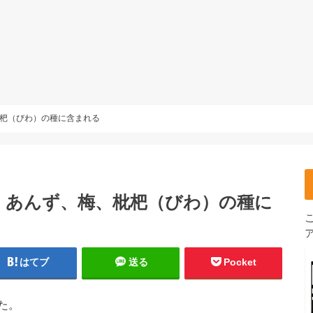
杷（びわ）の種に含まれる
 あんず、梅、枇杷（びわ）の種に
はてブ
送る
Pocket
た。