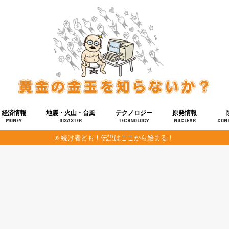
経済情報
地震・火山・台風
テクノロジー
原発情報
MONEY
DISASTER
TECHNOLOGY
NUCLEAR
CON
続け者ども！伝説はここから始まる！
報
健康
宇宙
奴ら
予知
洗脳