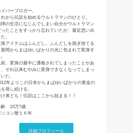
ハイパーブロガー。
これから伝説を始めるウルトラマンのひとり。
地球の生活になじんでしまい自分がウルトラマン
だったことをすっかり忘れていたが、最近思い出
した。
変身アイテムはふんどし。ふんどしを脱ぎ捨てる
と股間からまばゆいばかりの光に包まれて変身す
る。
以前、変身の最中に通報されてしまったことがあ
り、それ以来むやみに変身できなくなってしまっ
ていた。
2012年よりこの日本からまばゆいばかりの黄金の
光を発し続ける。
続け者ども！伝説はここから始まる！！
年齢 10万?歳
パソコン暦１６年
詳細プロフィール