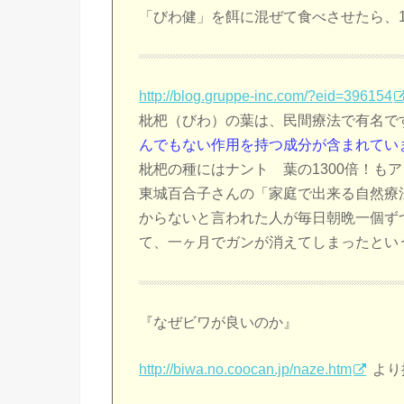
「びわ健」を餌に混ぜて食べさせたら、
http://blog.gruppe-inc.com/?eid=396154
枇杷（びわ）の葉は、民間療法で有名で
んでもない作用を持つ成分が含まれてい
枇杷の種にはナント 葉の1300倍！も
東城百合子さんの「家庭で出来る自然療
からないと言われた人が毎日朝晩一個ず
て、一ヶ月でガンが消えてしまったとい
『なぜビワが良いのか』
http://biwa.no.coocan.jp/naze.htm
より