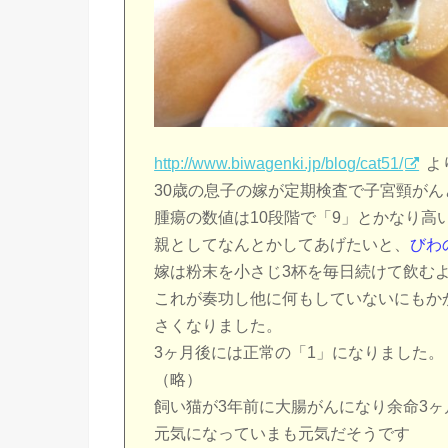
http://www.biwagenki.jp/blog/cat51/
よ
30歳の息子の嫁が定期検査で子宮頸が
腫瘍の数値は10段階で「9」とかなり高
親としてなんとかしてあげたいと、
びわ
嫁は粉末を小さじ3杯を毎日続けて飲む
これが奏功し他に何もしていないにもか
さくなりました。
3ヶ月後には正常の「1」になりました。
（略）
飼い猫が3年前に大腸がんになり余命3
元気になっていまも元気だそうです