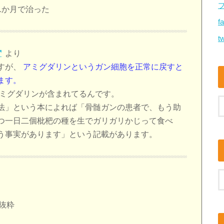
1か月で治った
f
tw
より
すが、
アミグダリンというガン細胞を正常に戻すと
ます。
アミグダリンが含まれてるんです。
法」という本によれば「骨髄ガンの患者で、もう助
つ一日二個枇杷の種を生でガリガリかじって食べ
う事実があります」という記載があります。
抜粋