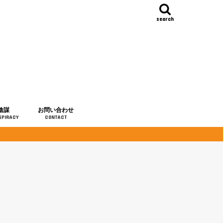
search
陰謀
お問い合わせ
SPIRACY
CONTACT
の歴史
・予言
メディア