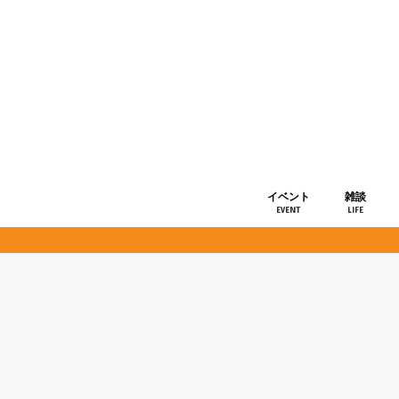
イベント
雑談
EVENT
LIFE
ショップ情
お知らせ