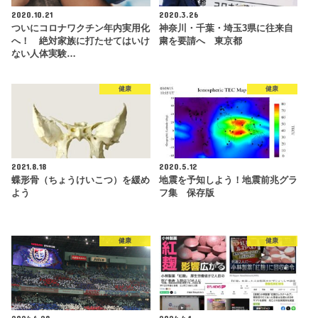
2020.10.21
2020.3.26
ついにコロナワクチン年内実用化
神奈川・千葉・埼玉3県に往来自
へ！ 絶対家族に打たせてはいけ
粛を要請へ 東京都
ない人体実験…
健康
健康
2021.8.18
2020.5.12
蝶形骨（ちょうけいこつ）を緩め
地震を予知しよう！地震前兆グラ
よう
フ集 保存版
健康
健康