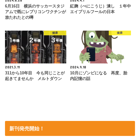
2024.6.28
2024.4.1
6月16日 横浜のサッカースタジ
紅麹（べにこうじ）潰し １年中
アムで既にレプリコンワクチンが
エイプリルフールの日本
放たれたとの噂
健康
健康
2021.3.11
2024.9.18
311から10年目 今も同じことが
10月にゾンビになる 再度、胎
起きてませんか メルトダウン
内記憶の話
新刊発売開始！