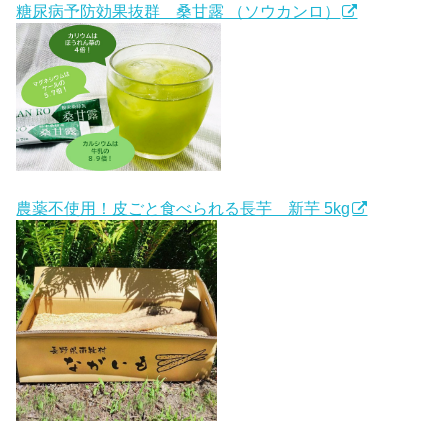
糖尿病予防効果抜群 桑甘露 （ソウカンロ）
農薬不使用！皮ごと食べられる長芋 新芋 5kg