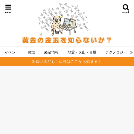
menu
search
イベント
雑談
経済情報
地震・火山・台風
テクノロジー
続け者ども！伝説はここから始まる！