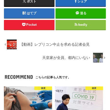
ポスト
シェア
はてブ
送る
Pocket
feedly
【動画】レプリコン中止を求める記者会見
天皇家が全員、都内にいない
RECOMMEND
こちらの記事も人気です。
健康
健康