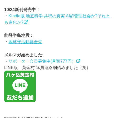
10/24新刊発売中！
・
Kindle版 地底科学 共鳴の真実 AI超管理社会か?それと
も進化か?
能登半島地震：
・
地球守活動募金先
メルマガ始めました:
・
サポーター会員募集中(月額777円）
LINE版 黄金村 隊員連絡網始めました（笑）