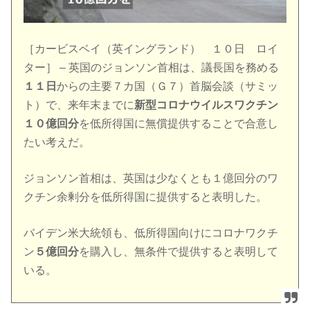
［カービスベイ（英イングランド） １０日 ロイ
ター］ – 英国のジョンソン首相は、議長国を務める
１１日
からの主要７カ国（Ｇ７）首脳会談（サミッ
ト）で、来年末までに
新型コロナウイルスワクチン
１０億回分
を低所得国に無償提供することで合意し
たい考えだ。
ジョンソン首相は、英国は少なくとも１億回分のワ
クチン余剰分を低所得国に提供すると表明した。
バイデン米大統領も、低所得国向けにコロナワクチ
ン
５億回分
を購入し、無条件で提供すると表明して
いる。