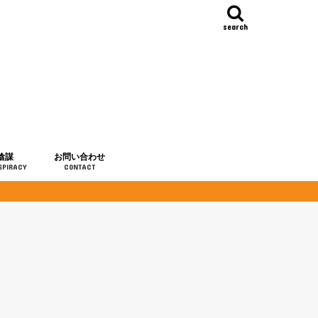
search
陰謀
お問い合わせ
SPIRACY
CONTACT
の歴史
・予言
メディア