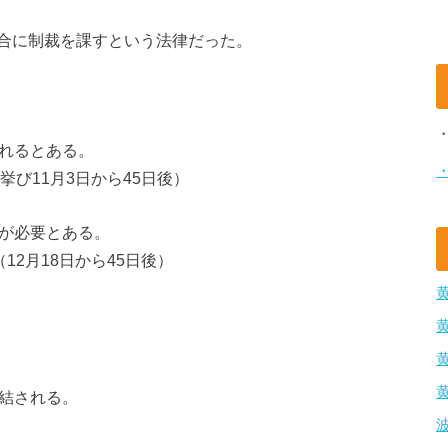
合に制裁を課すという法律だった。
されるとある。
挙び11月3日から45日後）
間が必要とある。
12月18日から45日後）
凍結される。