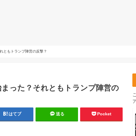
れともトランプ陣営の反撃？
始まった？それともトランプ陣営の
はてブ
送る
Pocket