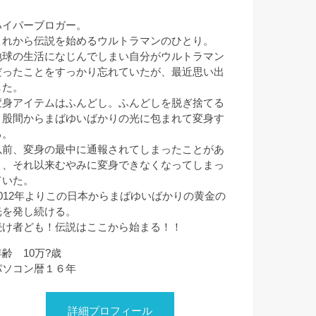
ハイパーブロガー。
これから伝説を始めるウルトラマンのひとり。
地球の生活になじんでしまい自分がウルトラマン
だったことをすっかり忘れていたが、最近思い出
した。
変身アイテムはふんどし。ふんどしを脱ぎ捨てる
と股間からまばゆいばかりの光に包まれて変身す
る。
以前、変身の最中に通報されてしまったことがあ
り、それ以来むやみに変身できなくなってしまっ
ていた。
2012年よりこの日本からまばゆいばかりの黄金の
光を発し続ける。
続け者ども！伝説はここから始まる！！
年齢 10万?歳
パソコン暦１６年
詳細プロフィール