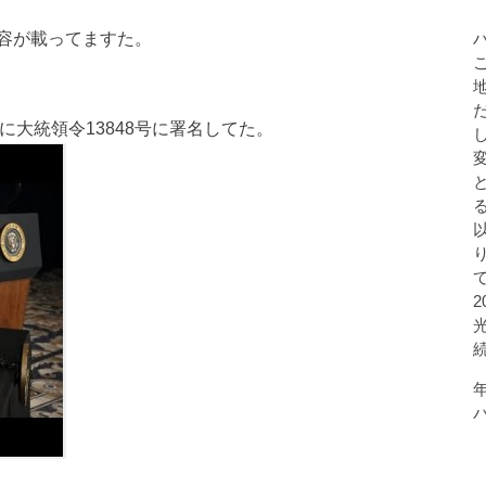
容が載ってますた。
日に大統領令13848号に署名してた。