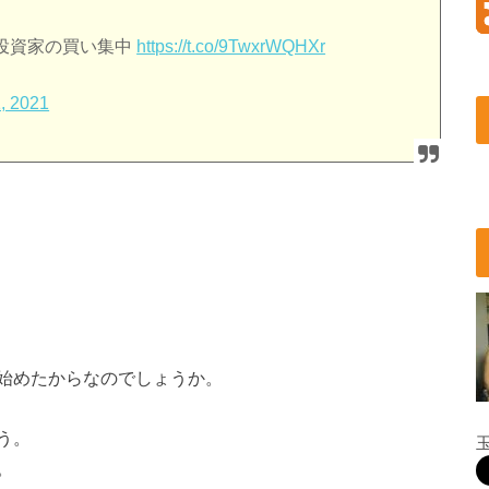
人投資家の買い集中
https://t.co/9TwxrWQHXr
, 2021
始めたからなのでしょうか。
う。
。