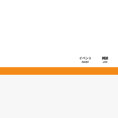
イベント
雑談
EVENT
LIFE
ショップ情
お知らせ