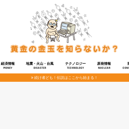
経済情報
地震・火山・台風
テクノロジー
原発情報
MONEY
DISASTER
TECHNOLOGY
NUCLEAR
CON
続け者ども！伝説はここから始まる！
報
健康
宇宙
奴ら
予知
洗脳