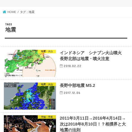
HOME
タグ : 地震
地震
地震・火山
インドネシア シナブン火山噴火
長野北部は地震・噴火注意
2018.02.22
地震・火山
長野中部地震 M5.2
2017.12.06
予知・予言
2011年3月11日→2016年4月14日→
次は2018年8月10日！？相撲界と大
地震の法則