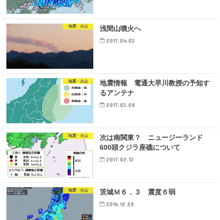
地震・火山
浅間山噴火へ
2017.04.03
地震・火山
地震情報 電通大早川教授の予知す
るアンテナ
2017.03.08
地震・火山
次は南関東？ ニュージーランド
600頭クジラ座礁について
2017.02.13
地震・火山
茨城Ｍ６．３ 震度６弱
2016.12.28