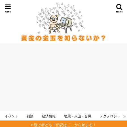
menu
search
イベント
雑談
経済情報
地震・火山・台風
テクノロジー
続け者ども！伝説はここから始まる！