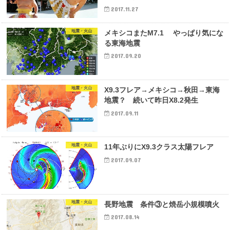
2017.11.27
地震・火山
メキシコまたM7.1 やっぱり気にな
る東海地震
2017.09.20
地震・火山
X9.3フレア→メキシコ→秋田→東海
地震？ 続いて昨日X8.2発生
2017.09.11
地震・火山
11年ぶりにX9.3クラス太陽フレア
2017.09.07
地震・火山
長野地震 条件③と焼岳小規模噴火
2017.08.14