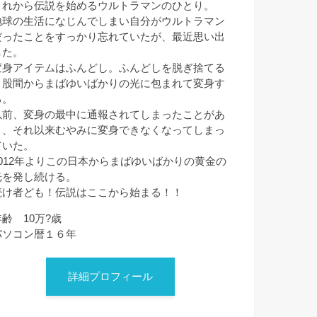
これから伝説を始めるウルトラマンのひとり。
地球の生活になじんでしまい自分がウルトラマン
だったことをすっかり忘れていたが、最近思い出
した。
変身アイテムはふんどし。ふんどしを脱ぎ捨てる
と股間からまばゆいばかりの光に包まれて変身す
る。
以前、変身の最中に通報されてしまったことがあ
り、それ以来むやみに変身できなくなってしまっ
ていた。
2012年よりこの日本からまばゆいばかりの黄金の
光を発し続ける。
続け者ども！伝説はここから始まる！！
年齢 10万?歳
パソコン暦１６年
詳細プロフィール