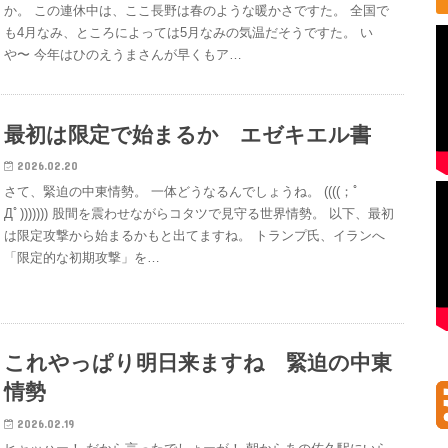
か。 この連休中は、ここ長野は春のような暖かさですた。 全国で
も4月なみ、ところによっては5月なみの気温だそうですた。 い
や〜 今年はひのえうまさんが早くもア…
最初は限定で始まるか エゼキエル書
2026.02.20
さて、緊迫の中東情勢。 一体どうなるんでしょうね。 ((((；ﾟ
Дﾟ))))))) 股間を震わせながらコタツで見守る世界情勢。 以下、最初
は限定攻撃から始まるかもと出てますね。 トランプ氏、イランへ
「限定的な初期攻撃」を…
これやっぱり明日来ますね 緊迫の中東
情勢
2026.02.19