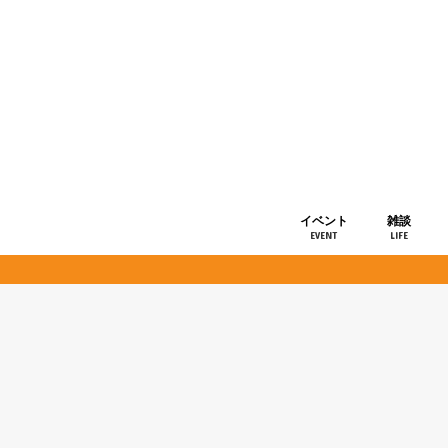
イベント
雑談
EVENT
LIFE
ショップ情
お知らせ