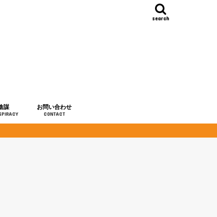
search
陰謀
お問い合わせ
SPIRACY
CONTACT
の歴史
・予言
メディア