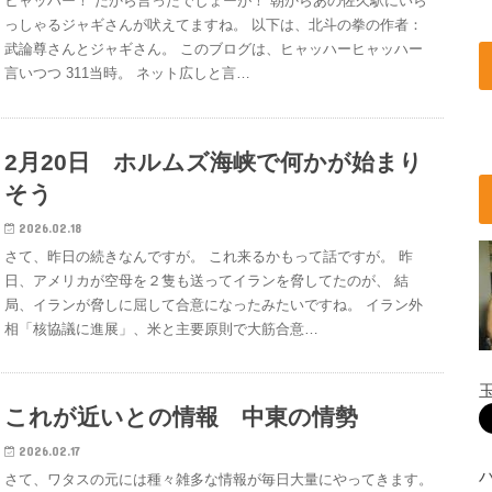
ヒャッハー！ だから言ったでしょーが！ 朝からあの佐久駅にいら
っしゃるジャギさんが吠えてますね。 以下は、北斗の拳の作者：
武論尊さんとジャギさん。 このブログは、ヒャッハーヒャッハー
言いつつ 311当時。 ネット広しと言…
2月20日 ホルムズ海峡で何かが始まり
そう
2026.02.18
さて、昨日の続きなんですが。 これ来るかもって話ですが。 昨
日、アメリカが空母を２隻も送ってイランを脅してたのが、 結
局、イランが脅しに屈して合意になったみたいですね。 イラン外
相「核協議に進展」、米と主要原則で大筋合意…
これが近いとの情報 中東の情勢
2026.02.17
さて、ワタスの元には種々雑多な情報が毎日大量にやってきます。