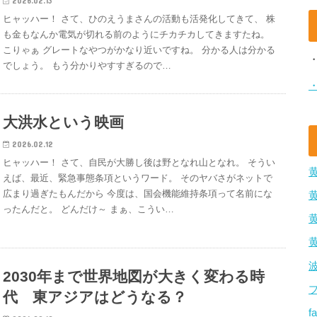
2026.02.13
ヒャッハー！ さて、ひのえうまさんの活動も活発化してきて、 株
も金もなんか電気が切れる前のようにチカチカしてきますたね。
こりゃぁ グレートなやつがかなり近いですね。 分かる人は分かる
でしょう。 もう分かりやすすぎるので…
大洪水という映画
2026.02.12
ヒャッハー！ さて、自民が大勝し後は野となれ山となれ。 そうい
えば、最近、緊急事態条項というワード。 そのヤバさがネットで
広まり過ぎたもんだから 今度は、国会機能維持条項って名前にな
ったんだと。 どんだけ～ まぁ、こうい…
2030年まで世界地図が大きく変わる時
代 東アジアはどうなる？
f