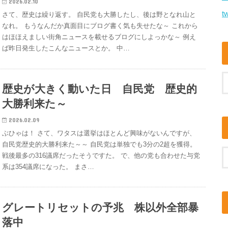
2026.02.10
tw
さて、歴史は繰り返す。 自民党も大勝したし、後は野となれ山と
なれ。 もうなんだか真面目にブログ書く気も失せたな～ これから
はほほえましい街角ニュースを載せるブログにしよっかな～ 例え
ば昨日発生したこんなニュースとか。 中…
歴史が大きく動いた日 自民党 歴史的
大勝利来た～
2026.02.09
ぶひゃは！ さて、ワタスは選挙はほとんど興味がないんですが、
自民党歴史的大勝利来た～～ 自民党は単独でも3分の2超を獲得。
戦後最多の316議席だったそうですた。 で、他の党も合わせた与党
系は354議席になった。 まさ…
グレートリセットの予兆 株以外全部暴
落中