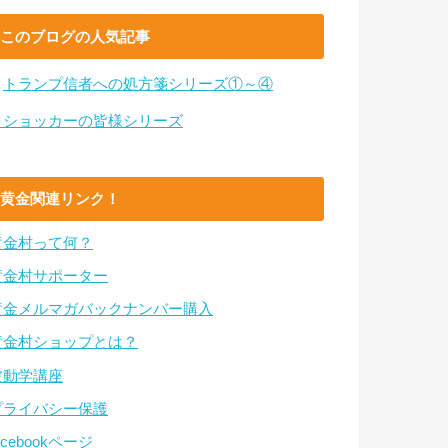
このブログの人気記事
・
トランプ信者への処方箋シリーズ①～④
・ショッカーの皆様シリーズ
黄金関連リンク！
黄金村って何？
黄金村サポーター
黄金メルマガバックナンバー購入
黄金村ショップとは？
波動学講座
プライバシー保護
acebookページ