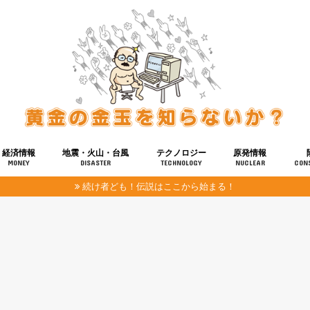
経済情報
地震・火山・台風
テクノロジー
原発情報
MONEY
DISASTER
TECHNOLOGY
NUCLEAR
CON
続け者ども！伝説はここから始まる！
報
健康
宇宙
奴ら
予知
洗脳