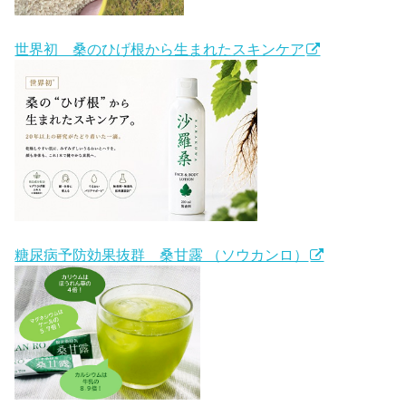
世界初 桑のひげ根から生まれたスキンケア
糖尿病予防効果抜群 桑甘露 （ソウカンロ）