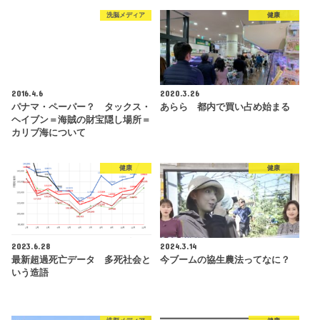
洗脳メディア
健康
2016.4.6
2020.3.26
パナマ・ペーパー？ タックス・
あらら 都内で買い占め始まる
ヘイブン＝海賊の財宝隠し場所＝
カリブ海について
健康
健康
2023.6.28
2024.3.14
最新超過死亡データ 多死社会と
今ブームの協生農法ってなに？
いう造語