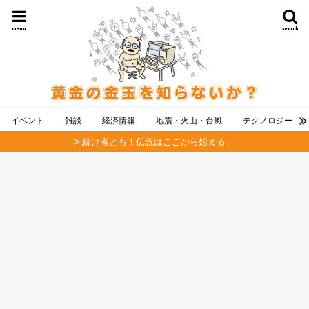
menu
search
イベント
雑談
経済情報
地震・火山・台風
テクノロジー
続け者ども！伝説はここから始まる！