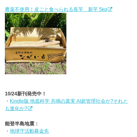
農薬不使用！皮ごと食べられる長芋 新芋 5kg
10/24新刊発売中！
・
Kindle版 地底科学 共鳴の真実 AI超管理社会か?それと
も進化か?
能登半島地震：
・
地球守活動募金先