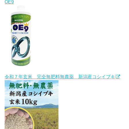
OE9
令和７年玄米 完全無肥料無農薬 新潟産コシイブキ