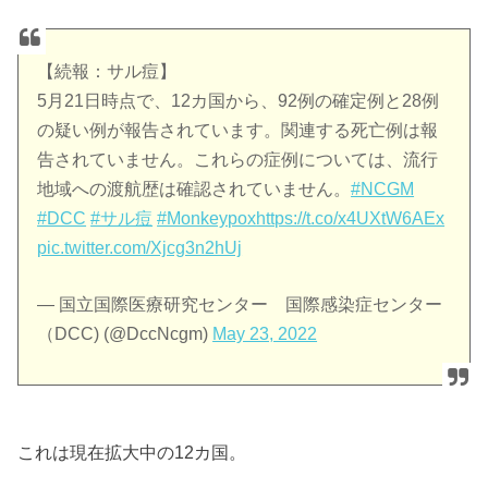
【続報：サル痘】
5月21日時点で、12カ国から、92例の確定例と28例
の疑い例が報告されています。関連する死亡例は報
告されていません。これらの症例については、流行
地域への渡航歴は確認されていません。
#NCGM
#DCC
#サル痘
#Monkeypox
https://t.co/x4UXtW6AEx
pic.twitter.com/Xjcg3n2hUj
— 国立国際医療研究センター 国際感染症センター
（DCC) (@DccNcgm)
May 23, 2022
これは現在拡大中の12カ国。