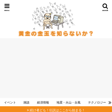
menu
search
イベント
雑談
経済情報
地震・火山・台風
テクノロジー
続け者ども！伝説はここから始まる！