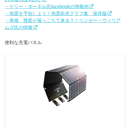
・ゲリー・ボーネル氏facebookの情報他
・地震を予知しよう！地震前兆グラフ集 保存版
・再掲 彗星が落っこちて来る？！リンゼー・ウィリア
ムズ氏の情報
便利な充電パネル
ソ
ー
ラ
ー
チ
ャ
ー
ジ
ャ
ー
R
A