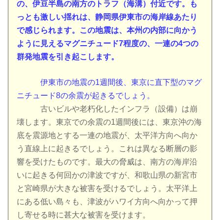
の、伊豆半島の南方のトラフ（海溝）付近です。も
っとも激しい揺れは、静岡県伊東市の海岸線あたり
で感じられます。この地震は、本州の内部に向かう
ように見えるマグニチュード7程度の、一連の4つの
群発地震を引き起こします。
伊東市の地震の1週間後、東京に直下型のマグ
ニチュード8の余震が起きるでしょう。
古いビルや老朽化したインフラ（設備）は崩
壊します。東京での余震の1週間後には、東京沖の海
底を震源地とする一連の地震が、太平洋方向へ向か
う直線上に起きるでしょう。これは異なる断層の影
響を受けたものです。最大の脅威は、南方の海岸沿
いに起きる何回かの津波ですが、和歌山県の新宮市
と宮崎県が大きな被害を受けるでしょう。太平洋上
にある低い島々も、津波がハワイ方向へ向かって押
し寄せる時に甚大な被害を受けます。