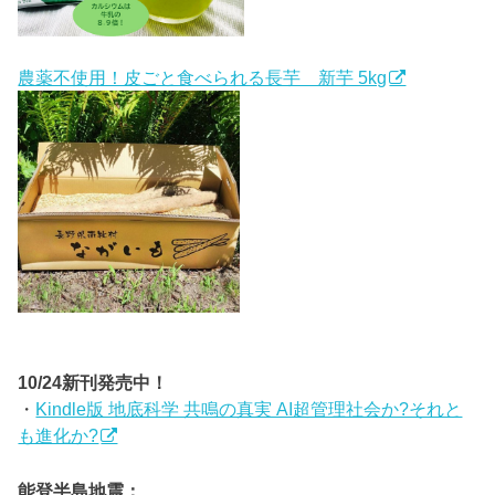
農薬不使用！皮ごと食べられる長芋 新芋 5kg
10/24新刊発売中！
・
Kindle版 地底科学 共鳴の真実 AI超管理社会か?それと
も進化か?
能登半島地震：