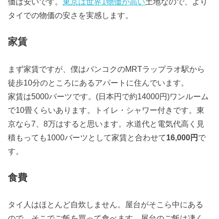
価は安いです。
東京は世界1物価が高い
土地なので、より
タイでの物価の安さを実感します。
家賃
まず家賃ですが、僕はバンコクのMRTラップラオ駅から
徒歩10分のところにあるアパートに住んでいます。
家賃は5000バーツです。(日本円で約14000円)ワンルーム
で10畳くらいあります。トイレ・シャワー付きです。東
京なら7、8万はすると思います。水道代と電気代高く見
積もっても1000バーツとして家賃と合わせて
16,000円
で
す。
食費
タイ人はほとんど自炊しません。屋台がそこら中にある
ので、そこでご飯を買って食べます。屋台のご飯は凄く