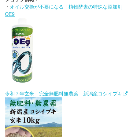
・
オイル交換が不要になる！植物酵素の特殊な添加剤
OE9
令和７年玄米 完全無肥料無農薬 新潟産コシイブキ