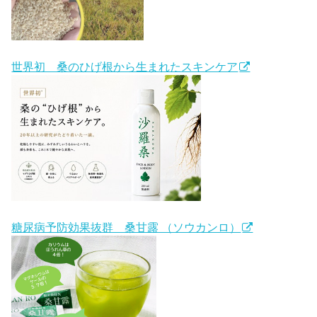
世界初 桑のひげ根から生まれたスキンケア
糖尿病予防効果抜群 桑甘露 （ソウカンロ）