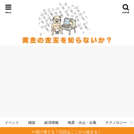
menu
search
イベント
雑談
経済情報
地震・火山・台風
テクノロジー
続け者ども！伝説はここから始まる！