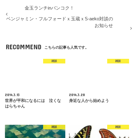
金玉ランチinバンコク！
ベンジャミン・フルフォードｘ玉蔵ｘS-aeko対談の
お知らせ
RECOMMEND
こちらの記事も人気です。
雑談
雑談
2014.3.13
2014.3.28
世界が平和になるには 泣くな
身近な人から始めよう
はらちゃん
雑談
雑談