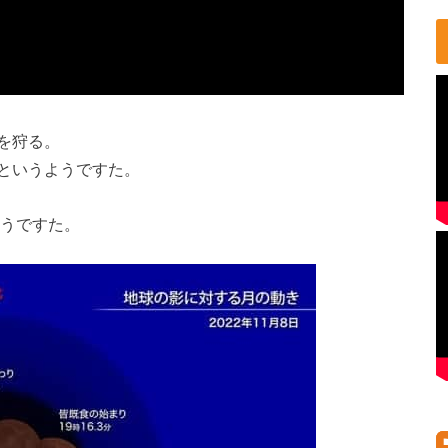
を狩る。
というようですた。
ようですた。