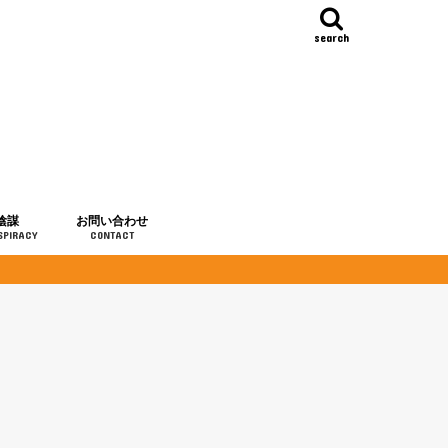
search
陰謀
お問い合わせ
SPIRACY
CONTACT
の歴史
・予言
メディア