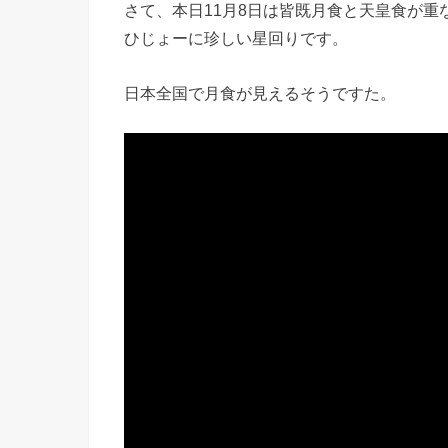
さて、本日11月8日は皆既月食と天皇食が重
ひじょーに珍しい星回りです。
日本全国で月食が見えるそうですた。