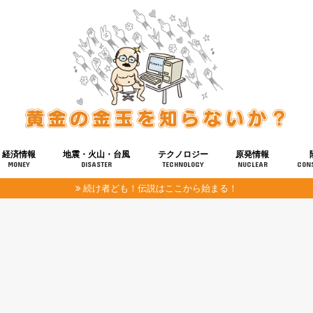
経済情報
地震・火山・台風
テクノロジー
原発情報
MONEY
DISASTER
TECHNOLOGY
NUCLEAR
CON
続け者ども！伝説はここから始まる！
報
健康
宇宙
奴ら
予知
洗脳