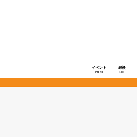
イベント
雑談
EVENT
LIFE
ショップ情
お知らせ