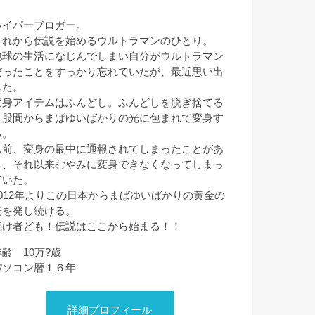
ハイパーブロガー。
これから伝説を始めるウルトラマンのひとり。
地球の生活になじんでしまい自分がウルトラマン
だったことをすっかり忘れていたが、最近思い出
した。
変身アイテムはふんどし。ふんどしを脱ぎ捨てる
と股間からまばゆいばかりの光に包まれて変身す
る。
以前、変身の最中に通報されてしまったことがあ
り、それ以来むやみに変身できなくなってしまっ
ていた。
2012年よりこの日本からまばゆいばかりの黄金の
光を発し続ける。
続け者ども！伝説はここから始まる！！
年齢 10万?歳
パソコン暦１６年
詳細プロフィール