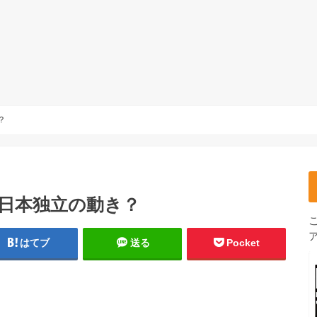
？
 日本独立の動き？
はてブ
送る
Pocket