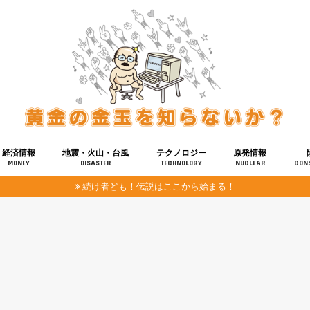
経済情報
地震・火山・台風
テクノロジー
原発情報
MONEY
DISASTER
TECHNOLOGY
NUCLEAR
CON
続け者ども！伝説はここから始まる！
報
健康
宇宙
奴ら
予知
洗脳