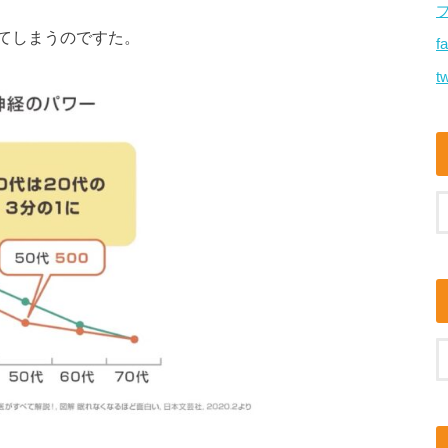
てしまうのですた。
f
tw