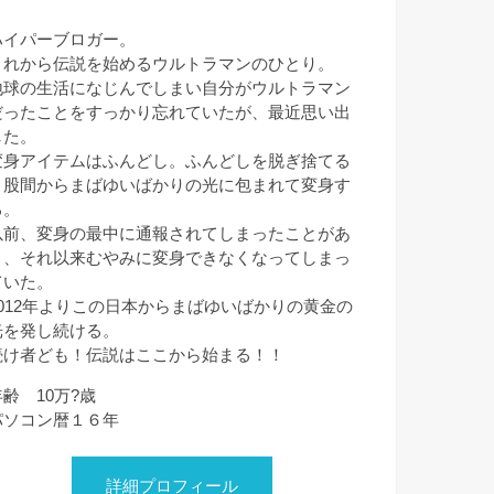
ハイパーブロガー。
これから伝説を始めるウルトラマンのひとり。
地球の生活になじんでしまい自分がウルトラマン
だったことをすっかり忘れていたが、最近思い出
した。
変身アイテムはふんどし。ふんどしを脱ぎ捨てる
と股間からまばゆいばかりの光に包まれて変身す
る。
以前、変身の最中に通報されてしまったことがあ
り、それ以来むやみに変身できなくなってしまっ
ていた。
2012年よりこの日本からまばゆいばかりの黄金の
光を発し続ける。
続け者ども！伝説はここから始まる！！
年齢 10万?歳
パソコン暦１６年
詳細プロフィール