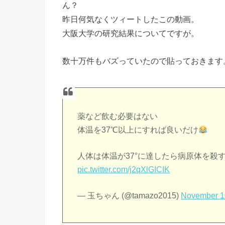
ん？
昨日何気なくツィートしたこの動画。
大阪大学の研究結果についてですが。
数十万件もバズっていたので貼っておきます
薬など飲む必要はない
体温を37℃以上にすれば良いだけ
人体は体温が37°に達したら病原体を殺
pic.twitter.com/j2qXlGICIK
— 玉ちゃん (@tamazo2015)
November 1