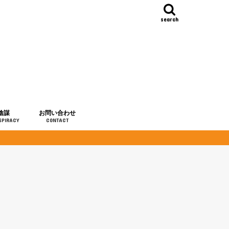
search
陰謀
お問い合わせ
SPIRACY
CONTACT
の歴史
・予言
メディア