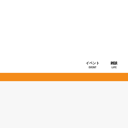
イベント
雑談
EVENT
LIFE
ショップ情
お知らせ