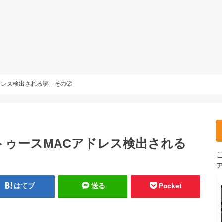
ドレス検出される謎 その②
トゥースMACアドレス検出される
はてブ
送る
Pocket