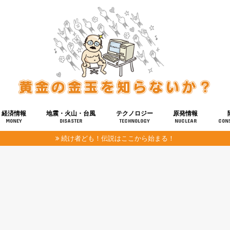
経済情報
地震・火山・台風
テクノロジー
原発情報
MONEY
DISASTER
TECHNOLOGY
NUCLEAR
CON
続け者ども！伝説はここから始まる！
報
健康
宇宙
奴ら
予知
洗脳