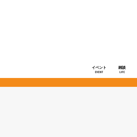
イベント
雑談
EVENT
LIFE
ショップ情
お知らせ