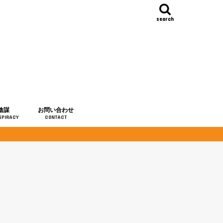
search
陰謀
お問い合わせ
SPIRACY
CONTACT
の歴史
・予言
メディア