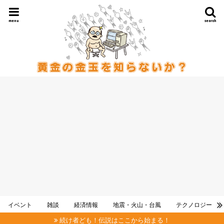
menu
search
イベント
雑談
経済情報
地震・火山・台風
テクノロジー
続け者ども！伝説はここから始まる！