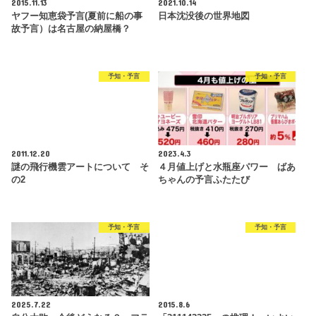
2015.11.13
2021.10.14
ヤフー知恵袋予言(夏前に船の事
日本沈没後の世界地図
故予言）は名古屋の納屋橋？
予知・予言
予知・予言
2011.12.20
2023.4.3
謎の飛行機雲アートについて そ
４月値上げと水瓶座パワー ばあ
の2
ちゃんの予言ふたたび
予知・予言
予知・予言
2025.7.22
2015.8.6