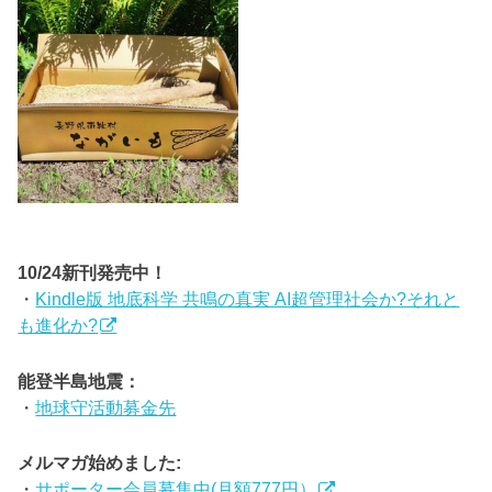
10/24新刊発売中！
・
Kindle版 地底科学 共鳴の真実 AI超管理社会か?それと
も進化か?
能登半島地震：
・
地球守活動募金先
メルマガ始めました:
・
サポーター会員募集中(月額777円）