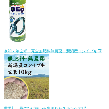
令和７年玄米 完全無肥料無農薬 新潟産コシイブキ
世界初 桑のひげ根から生まれたスキンケア