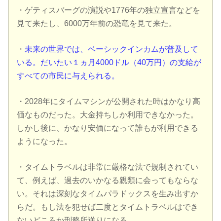
・ゲティスバーグの演説や1776年の独立宣言などを
見て来たし、6000万年前の恐竜を見て来た。
・
未来の世界では、ベーシックインカムが普及して
いる。
だいたい１ヵ月4000ドル（40万円）の支給が
すべての市民に与えられる。
・2028年にタイムマシンが公開された時はかなり高
価なものだった。大金持ちしか利用できなかった。
しかし後に、かなり安価になって誰もが利用できる
ようになった。
・タイムトラベルは非常に厳格な法で規制されてい
て、例えば、過去のいかなる親類に会ってもならな
い。それは深刻なタイムパラドックスを生み出すか
らだ。もし法を犯せば二度とタイムトラベルはでき
ないどころか刑務所送りになる。