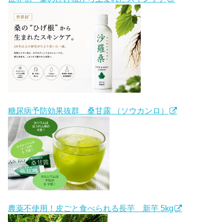
糖尿病予防効果抜群 桑甘露 （ソウカンロ）
農薬不使用！皮ごと食べられる長芋 新芋 5kg