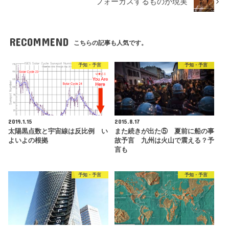
フォーカスするものが現実
RECOMMEND
こちらの記事も人気です。
予知・予言
予知・予言
2019.1.15
2015.8.17
太陽黒点数と宇宙線は反比例 い
また続きが出た⑤ 夏前に船の事
よいよの根拠
故予言 九州は火山で震える？予
言も
予知・予言
予知・予言