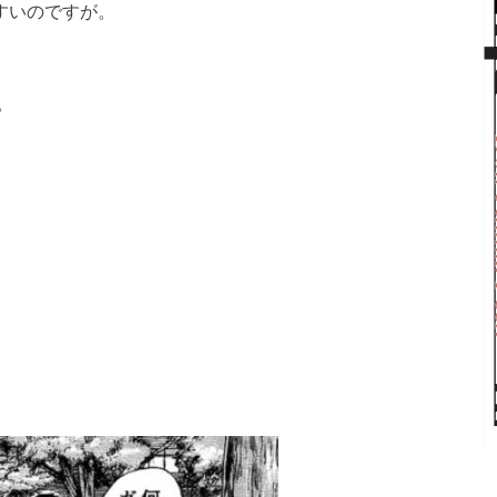
すいのですが。
。