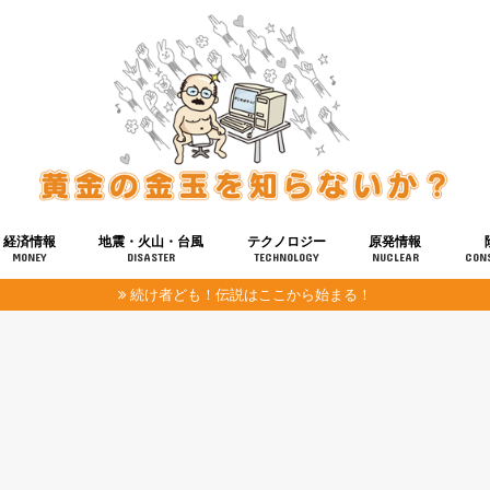
経済情報
地震・火山・台風
テクノロジー
原発情報
MONEY
DISASTER
TECHNOLOGY
NUCLEAR
CON
続け者ども！伝説はここから始まる！
報
健康
宇宙
奴ら
予知
洗脳