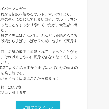
ハイパーブロガー。
これから伝説を始めるウルトラマンのひとり。
地球の生活になじんでしまい自分がウルトラマン
だったことをすっかり忘れていたが、最近思い出
した。
変身アイテムはふんどし。ふんどしを脱ぎ捨てる
と股間からまばゆいばかりの光に包まれて変身す
る。
以前、変身の最中に通報されてしまったことがあ
り、それ以来むやみに変身できなくなってしまっ
ていた。
2012年よりこの日本からまばゆいばかりの黄金の
光を発し続ける。
続け者ども！伝説はここから始まる！！
年齢 10万?歳
パソコン暦１６年
詳細プロフィール