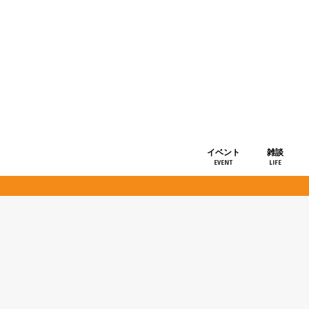
イベント
雑談
EVENT
LIFE
ショップ情
お知らせ