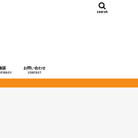
search
陰謀
お問い合わせ
SPIRACY
CONTACT
の歴史
・予言
メディア