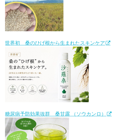
世界初 桑のひげ根から生まれたスキンケア
糖尿病予防効果抜群 桑甘露 （ソウカンロ）