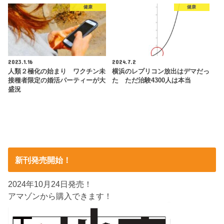
健康
健康
2023.1.16
2024.7.2
人類２極化の始まり ワクチン未
横浜のレプリコン放出はデマだっ
接種者限定の婚活パーティーが大
た ただ治験4300人は本当
盛況
新刊発売開始！
2024年10月24日発売！
アマゾンから購入できます！