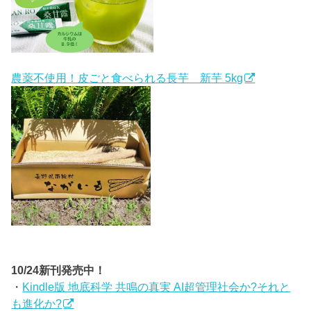
農薬不使用！皮ごと食べられる長芋 新芋 5kg
10/24新刊発売中！
・
Kindle版 地底科学 共鳴の真実 AI超管理社会か?それと
も進化か?