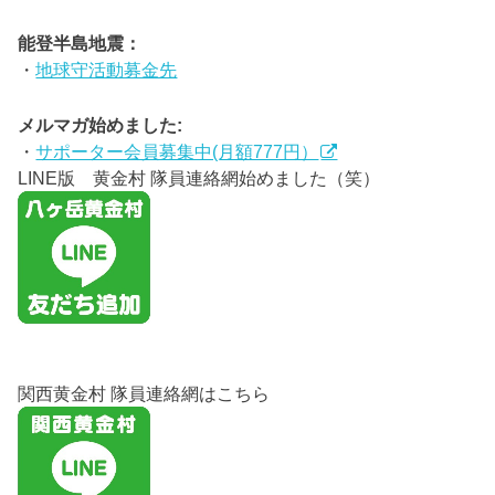
能登半島地震：
・
地球守活動募金先
メルマガ始めました:
・
サポーター会員募集中(月額777円）
LINE版 黄金村 隊員連絡網始めました（笑）
関西黄金村 隊員連絡網はこちら