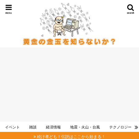
menu
search
イベント
雑談
経済情報
地震・火山・台風
テクノロジー
続け者ども！伝説はここから始まる！