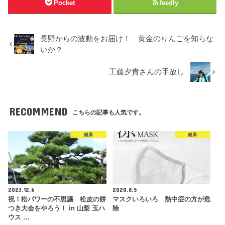
Pocket
feedly
長野からの波動をお届け！ 黄金のりんごを知らな
いか？
工藤夕貴さんの手放し
RECOMMEND
こちらの記事も人気です。
健康
健康
2023.12.6
2020.8.5
祝！松パワーの不思議 松皮の餅
マスクいろいろ 熱中症の方が危
つき大会をやろう！ in 山梨 玉ハ
険
ウス …