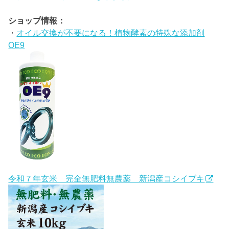
ショップ情報：
・
オイル交換が不要になる！植物酵素の特殊な添加剤
OE9
令和７年玄米 完全無肥料無農薬 新潟産コシイブキ