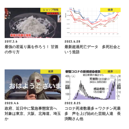
ショップ情報
健康
2017.3.6
2023.6.28
最強の若返り薬を作ろう！ 甘酒
最新超過死亡データ 多死社会と
の作り方
いう造語
健康
健康
2020.4.6
2022.8.25
政府、近日中に緊急事態宣言へ
コロナ死者数最多＝ワクチン死最
対象は東京、大阪、北海道、埼玉
多 声を上げ始めた芸能人達 長
か
渕剛さん他