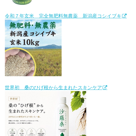
令和７年玄米 完全無肥料無農薬 新潟産コシイブキ
世界初 桑のひげ根から生まれたスキンケア