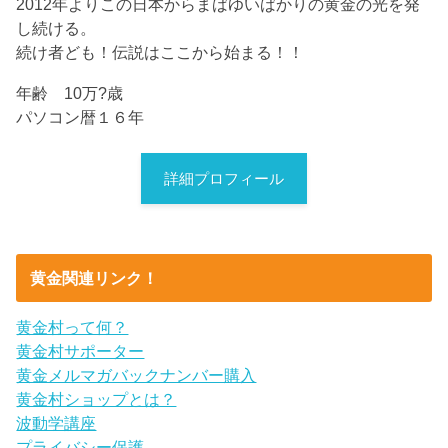
2012年よりこの日本からまばゆいばかりの黄金の光を発
し続ける。
続け者ども！伝説はここから始まる！！
年齢 10万?歳
パソコン暦１６年
詳細プロフィール
黄金関連リンク！
黄金村って何？
黄金村サポーター
黄金メルマガバックナンバー購入
黄金村ショップとは？
波動学講座
プライバシー保護