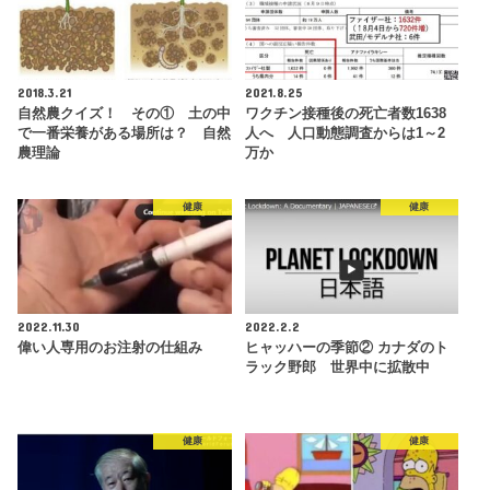
2018.3.21
2021.8.25
自然農クイズ！ その① 土の中
ワクチン接種後の死亡者数1638
で一番栄養がある場所は？ 自然
人へ 人口動態調査からは1～2
農理論
万か
健康
健康
2022.11.30
2022.2.2
偉い人専用のお注射の仕組み
ヒャッハーの季節② カナダのト
ラック野郎 世界中に拡散中
健康
健康