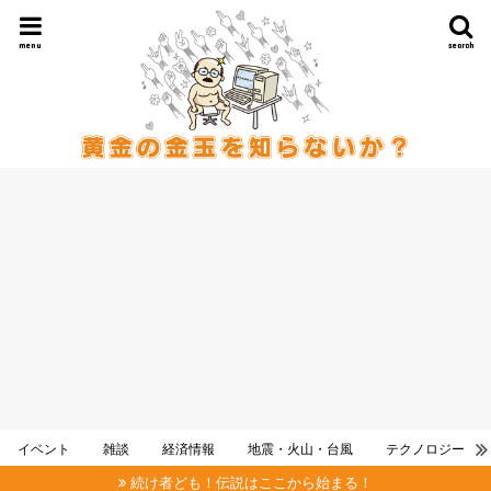
menu
search
イベント
雑談
経済情報
地震・火山・台風
テクノロジー
続け者ども！伝説はここから始まる！