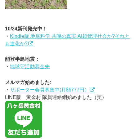
10/24新刊発売中！
・
Kindle版 地底科学 共鳴の真実 AI超管理社会か?それと
も進化か?
能登半島地震：
・
地球守活動募金先
メルマガ始めました:
・
サポーター会員募集中(月額777円）
LINE版 黄金村 隊員連絡網始めました（笑）