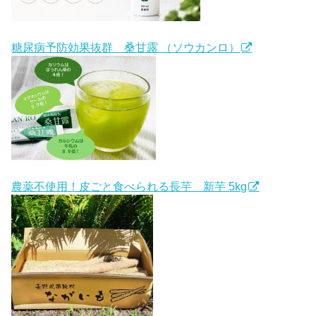
糖尿病予防効果抜群 桑甘露 （ソウカンロ）
農薬不使用！皮ごと食べられる長芋 新芋 5kg