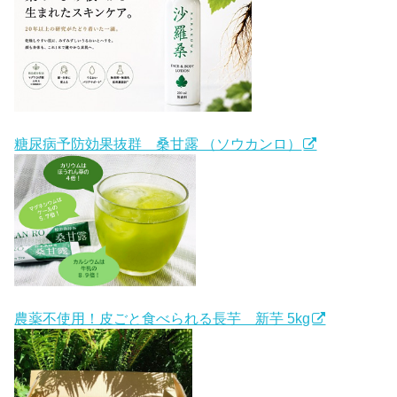
糖尿病予防効果抜群 桑甘露 （ソウカンロ）
農薬不使用！皮ごと食べられる長芋 新芋 5kg