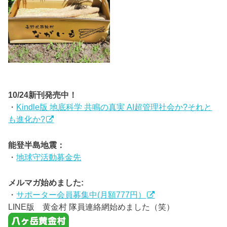
10/24新刊発売中！
・
Kindle版 地底科学 共鳴の真実 AI超管理社会か?それと
も進化か?
能登半島地震：
・
地球守活動募金先
メルマガ始めました:
・
サポーター会員募集中(月額777円）
LINE版 黄金村 隊員連絡網始めました（笑）