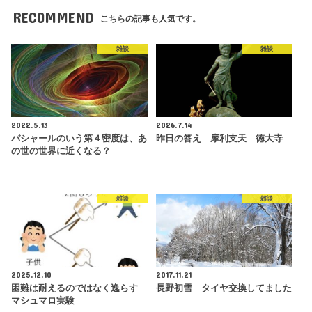
RECOMMEND
こちらの記事も人気です。
雑談
雑談
2022.5.13
2026.7.14
バシャールのいう第４密度は、あ
昨日の答え 摩利支天 徳大寺
の世の世界に近くなる？
雑談
雑談
2025.12.10
2017.11.21
困難は耐えるのではなく逸らす
長野初雪 タイヤ交換してました
マシュマロ実験