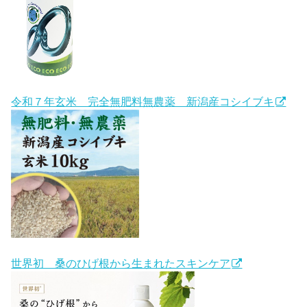
令和７年玄米 完全無肥料無農薬 新潟産コシイブキ
世界初 桑のひげ根から生まれたスキンケア