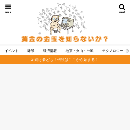
menu
search
イベント
雑談
経済情報
地震・火山・台風
テクノロジー
続け者ども！伝説はここから始まる！