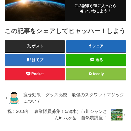
この記事が気に入ったら
いいねしよう！
この記事をシェアしてヒャッハー！しよう
ポスト
シェア
はてブ
送る
Pocket
feedly
痩せ効果 グッズ比較 最強のスクワットマジック
について
祝！2018年 農業隊員募集！5/3(木）市川ジャンさ
んin 八ヶ岳 自然農講座！