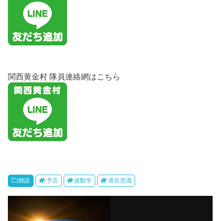
関西黄金村 隊員連絡網はこちら
雑談
予言
波動学
潜在意識