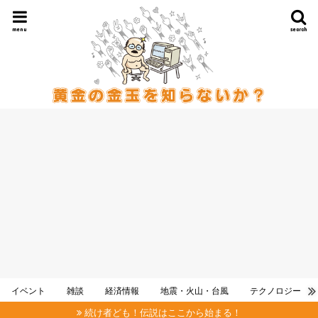
menu
search
イベント
雑談
経済情報
地震・火山・台風
テクノロジー
続け者ども！伝説はここから始まる！