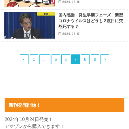
2020.02.18
健康
国内感染 発生早期フェーズ 新型
コロナウイルスはどうも２度目に突
然死する？
2020.02.17
<
1
…
5
6
7
8
9
>
新刊発売開始！
2024年10月24日発売！
アマゾンから購入できます！