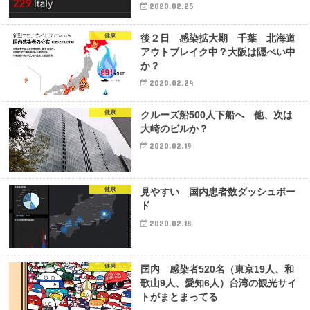
2020.02.25
健康
後２日 感染拡大期 千葉 北海道
アウトブレイク中？大阪は隠ぺい中
か？
2020.02.24
健康
クルーズ船500人下船へ 他、次は
大崎のビルか？
2020.02.19
健康
見やすい 国内患者数ダッシュボー
ド
2020.02.18
健康
国内 感染者520名（東京19人、和
歌山9人、愛知6人）台湾の観光サイ
トがまとまってる