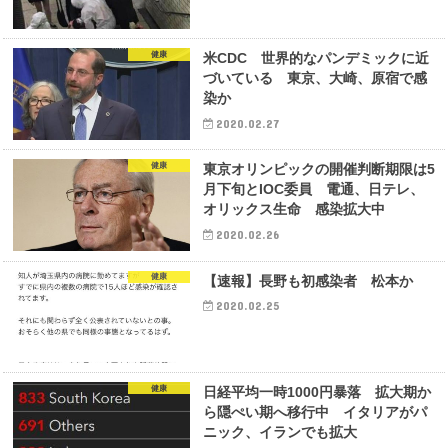
健康
米CDC 世界的なパンデミックに近
づいている 東京、大崎、原宿で感
染か
2020.02.27
健康
東京オリンピックの開催判断期限は5
月下旬とIOC委員 電通、日テレ、
オリックス生命 感染拡大中
2020.02.26
健康
【速報】長野も初感染者 松本か
2020.02.25
健康
日経平均一時1000円暴落 拡大期か
ら隠ぺい期へ移行中 イタリアがパ
ニック、イランでも拡大