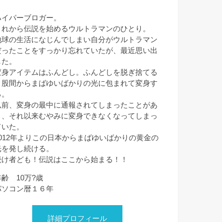
ハイパーブロガー。
これから伝説を始めるウルトラマンのひとり。
地球の生活になじんでしまい自分がウルトラマン
だったことをすっかり忘れていたが、最近思い出
した。
変身アイテムはふんどし。ふんどしを脱ぎ捨てる
と股間からまばゆいばかりの光に包まれて変身す
る。
以前、変身の最中に通報されてしまったことがあ
り、それ以来むやみに変身できなくなってしまっ
ていた。
2012年よりこの日本からまばゆいばかりの黄金の
光を発し続ける。
続け者ども！伝説はここから始まる！！
年齢 10万?歳
パソコン暦１６年
詳細プロフィール