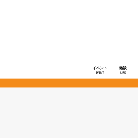
イベント
雑談
EVENT
LIFE
ショップ情
お知らせ