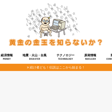
経済情報
地震・火山・台風
テクノロジー
原発情報
MONEY
DISASTER
TECHNOLOGY
NUCLEAR
CON
続け者ども！伝説はここから始まる！
報
健康
宇宙
奴ら
予知
洗脳