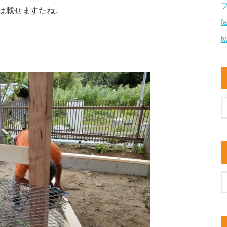
は載せますたね。
f
tw