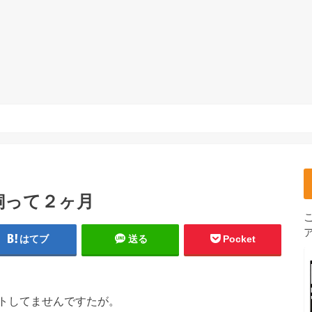
飼って２ヶ月
はてブ
送る
Pocket
トしてませんですたが。