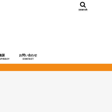
search
陰謀
お問い合わせ
SPIRACY
CONTACT
の歴史
・予言
メディア