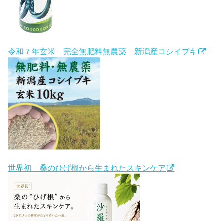
令和７年玄米 完全無肥料無農薬 新潟産コシイブキ
世界初 桑のひげ根から生まれたスキンケア