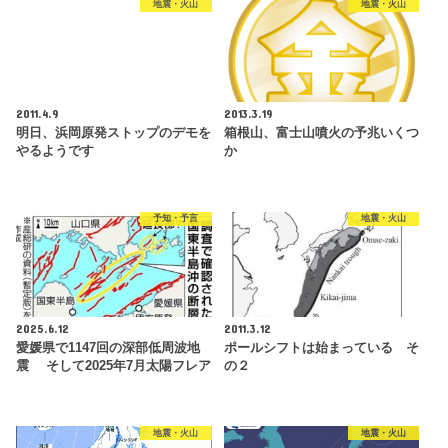
地震・火山
地震・火山
2011.4.9
2013.3.19
明日、浜岡原発ストップのデモを
箱根山、富士山噴火の予兆いくつ
やるようです
か
予知・予言
地震・火山
2025.6.12
2011.3.12
愛媛県で1147回の深部低周波地
ポールシフトは始まっている そ
震 そして2025年7月太陽フレア
の２
地震・火山
地震・火山