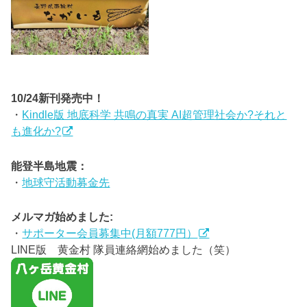
10/24新刊発売中！
・
Kindle版 地底科学 共鳴の真実 AI超管理社会か?それと
も進化か?
能登半島地震：
・
地球守活動募金先
メルマガ始めました:
・
サポーター会員募集中(月額777円）
LINE版 黄金村 隊員連絡網始めました（笑）