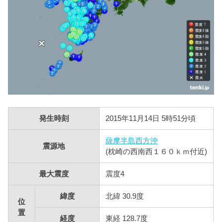
発生時刻
2015年11月14日 5時51分頃
薩摩半島西方沖
震源地
(枕崎の西南西１６０ｋｍ付近)
最大震度
震度4
緯度
北緯 30.9度
位
置
経度
東経 128.7度