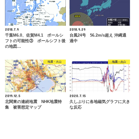
2018.7.9
2018.9.29
千葉M6.0、佐賀M4.1 ポールシ
台風24号 56.2m/s超え 沖縄通
フトの可能性③ ポールシフト後
過中
の地図…
地震・火山
地震・火山
2019.12.5
2020.7.15
北関東の連続地震 NHK地震特
久しぶりに各地磁気グラフに大き
集 被害想定マップ
な反応