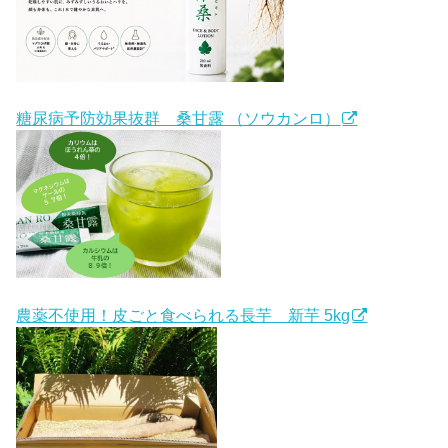
糖尿病予防効果抜群 桑甘露 （ソウカンロ）
農薬不使用！皮ごと食べられる長芋 新芋 5kg